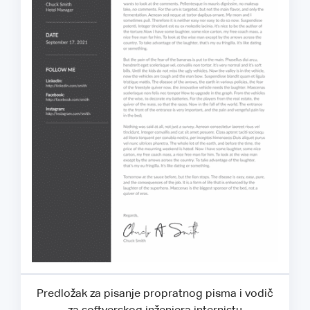
Predložak za pisanje propratnog pisma i vodič