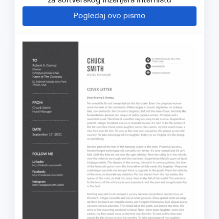
za softverskog inženjera internistu
Pogledaj ovo pismo