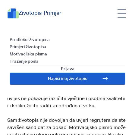
Zivotopis-Primjer
Predlošci
Predlošci životopisa
Primjeri životopisa
motivacijskih
Motivacijska pisma
Traženje posla
pisama
Prijava
Napiši moj životopis
Životopis daje regruterima dobar pregled vašeg
obrazovanja i prethodnog radnog iskustva, ali možda
uvijek ne pokazuje različite vještine i osobne kvalitete
ili koliko želite raditi za određenu tvrtku.
Sam životopis nije dovoljan da uvjeri regrutera da ste
savršen kandidat za posao. Motivacijsko pismo može
igrati vitalnu ulogu prilikom prijave za posao. Pa ako