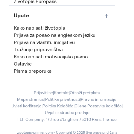
Životopis Europass
Upute
Kako napisati životopis
Prijava za posao na engleskom jeziku
Prijava na vlastitu inicijativu
Traženje pripravništva
Kako napisati motivacijsko pismo
Ostavke
Pisma preporuke
Prijaviti se
|
Kontakt
|
Otkaži pretplatu
Mapa stranice
|
Politika privatnosti
|
Pravne informacije
|
Uvjeti korištenja
|
Politika Kolačića
|
Cijene
|
Postavke kolačića
|
Uvjeti i odredbe prodaje
zivotopis-primjer.com - Copyright © 2025 Sva prava pridržana