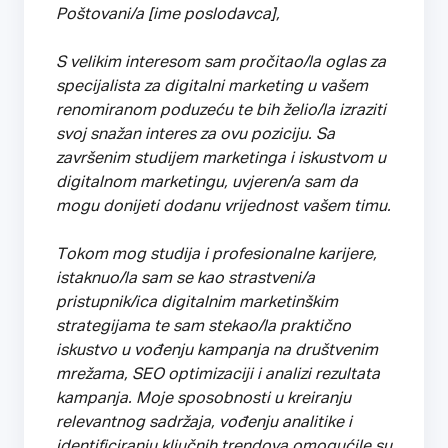
Poštovani/a [ime poslodavca],
S velikim interesom sam pročitao/la oglas za
specijalista za digitalni marketing u vašem
renomiranom poduzeću te bih želio/la izraziti
svoj snažan interes za ovu poziciju. Sa
završenim studijem marketinga i iskustvom u
digitalnom marketingu, uvjeren/a sam da
mogu donijeti dodanu vrijednost vašem timu.
Tokom mog studija i profesionalne karijere,
istaknuo/la sam se kao strastveni/a
pristupnik/ica digitalnim marketinškim
strategijama te sam stekao/la praktično
iskustvo u vođenju kampanja na društvenim
mrežama, SEO optimizaciji i analizi rezultata
kampanja. Moje sposobnosti u kreiranju
relevantnog sadržaja, vođenju analitike i
identificiranju ključnih trendova omogućile su