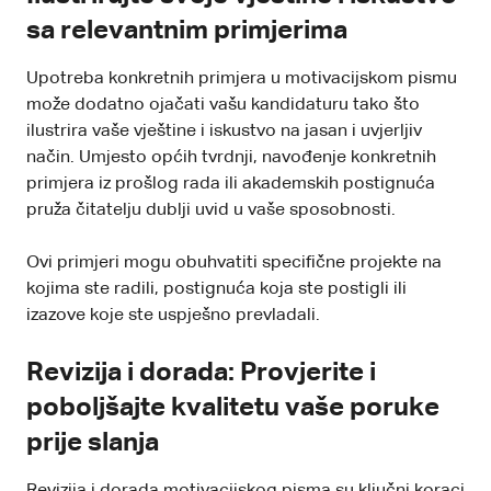
sa relevantnim primjerima
Upotreba konkretnih primjera u motivacijskom pismu
može dodatno ojačati vašu kandidaturu tako što
ilustrira vaše vještine i iskustvo na jasan i uvjerljiv
način. Umjesto općih tvrdnji, navođenje konkretnih
primjera iz prošlog rada ili akademskih postignuća
pruža čitatelju dublji uvid u vaše sposobnosti.
Ovi primjeri mogu obuhvatiti specifične projekte na
kojima ste radili, postignuća koja ste postigli ili
izazove koje ste uspješno prevladali.
Revizija i dorada: Provjerite i
poboljšajte kvalitetu vaše poruke
prije slanja
Revizija i dorada motivacijskog pisma su ključni koraci