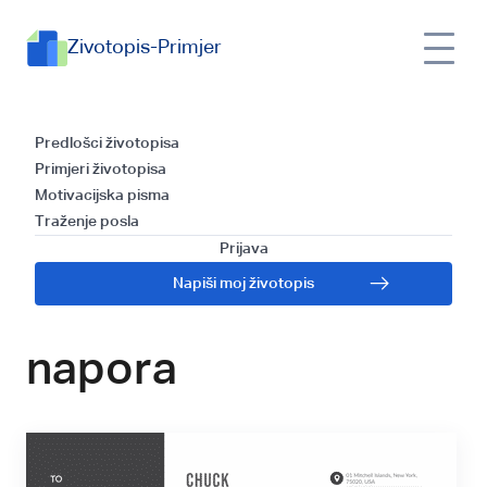
Zivotopis-Primjer
Jednostavno
Predlošci životopisa
Primjeri životopisa
motivacijsko pismo
Motivacijska pisma
Traženje posla
- kako napisati
Prijava
Napiši moj životopis
popratno pismo bez
napora