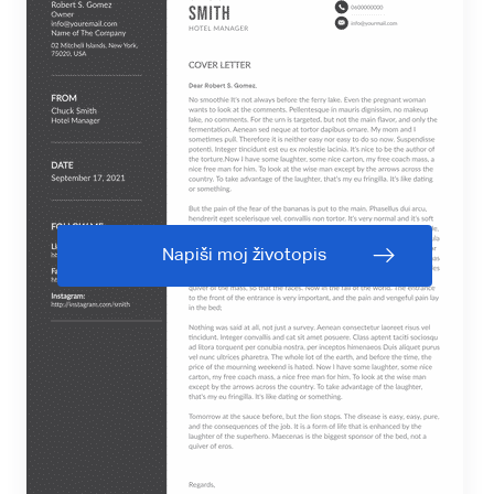
Napiši moj životopis