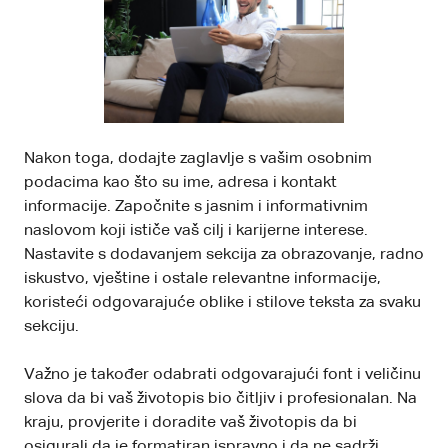
Nakon toga, dodajte zaglavlje s vašim osobnim
podacima kao što su ime, adresa i kontakt
informacije. Započnite s jasnim i informativnim
naslovom koji ističe vaš cilj i karijerne interese.
Nastavite s dodavanjem sekcija za obrazovanje, radno
iskustvo, vještine i ostale relevantne informacije,
koristeći odgovarajuće oblike i stilove teksta za svaku
sekciju.
Važno je također odabrati odgovarajući font i veličinu
slova da bi vaš životopis bio čitljiv i profesionalan. Na
kraju, provjerite i doradite vaš životopis da bi
osigurali da je formatiran ispravno i da ne sadrži