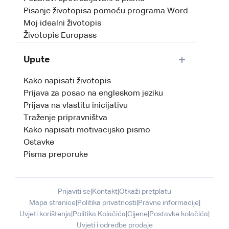
Pisanje životopisa pomoću programa Word
Moj idealni životopis
Životopis Europass
Upute
Kako napisati životopis
Prijava za posao na engleskom jeziku
Prijava na vlastitu inicijativu
Traženje pripravništva
Kako napisati motivacijsko pismo
Ostavke
Pisma preporuke
Prijaviti se
|
Kontakt
|
Otkaži pretplatu
Mapa stranice
|
Politika privatnosti
|
Pravne informacije
|
Uvjeti korištenja
|
Politika Kolačića
|
Cijene
|
Postavke kolačića
|
Uvjeti i odredbe prodaje