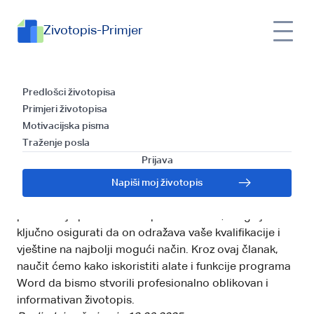
Zivotopis-Primjer
Pisanje životopisa pomoću
Predlošci životopisa
Primjeri životopisa
programa Word - formula
Motivacijska pisma
Traženje posla
za izradu savršenog
Prijava
životopisa
Napiši moj životopis
U današnjem digitalnom dobu, vaš životopis često
predstavlja prvi kontakt s poslodavcem, stoga je
ključno osigurati da on odražava vaše kvalifikacije i
vještine na najbolji mogući način. Kroz ovaj članak,
naučit ćemo kako iskoristiti alate i funkcije programa
Word da bismo stvorili profesionalno oblikovan i
informativan životopis.