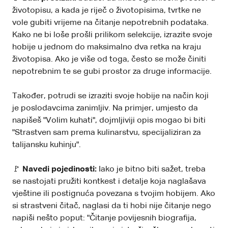
životopisu, a kada je riječ o životopisima, tvrtke ne
vole gubiti vrijeme na čitanje nepotrebnih podataka.
Kako ne bi loše prošli prilikom selekcije, izrazite svoje
hobije u jednom do maksimalno dva retka na kraju
životopisa. Ako je više od toga, često se može činiti
nepotrebnim te se gubi prostor za druge informacije.
Također, potrudi se izraziti svoje hobije na način koji
je poslodavcima zanimljiv. Na primjer, umjesto da
napišeš "Volim kuhati", dojmljiviji opis mogao bi biti
"Strastven sam prema kulinarstvu, specijaliziran za
talijansku kuhinju".
🚩
Navedi pojedinosti:
Iako je bitno biti sažet, treba
se nastojati pružiti kontkest i detalje koja naglašava
vještine ili postignuća povezana s tvojim hobijem. Ako
si strastveni čitač, naglasi da ti hobi nije čitanje nego
napiši nešto poput: "Čitanje povijesnih biografija,