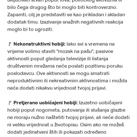
uključivati stvari poput lova, političkog aktivizma ili
bilo čega drugog što bi moglo biti kontroverzno.
Zapamti, cilj je predstaviti se kao prikladan i skladan
dodatak timu. Izazivanje snažnih negativnih reakcija
moglo bi to ugroziti.
🚩
Nekonstruktivni hobiji:
Iako svi s vremena na
vrijeme volimo staviti "mozak na pašu", pasivne
aktivnosti poput gledanja televizije ili listanja
društvenim mrežama neće poslati pozitivnu poruku
poslodavcu. Ove aktivnosti se mogu smatrati
neproduktivnim ili nekreativnim aktivnostima i možda
neće dodati nikakvu vrijednost tvojoj prijavi.
🚩
Pretjerano uobičajeni hobiji:
Izuzetno uobičajeni
hobiji poput nogometa, putovanja ili slušanja glazbe
ne moraju nužno naštetiti tvojoj prijavi, ali neće dodati
ni veliku vrijednost u životopisu. Osim ako ne možeš
dodati jedinstveni štih ili pokazati određeno