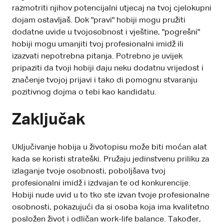
razmotriti njihov potencijalni utjecaj na tvoj cjelokupni
dojam ostavljaš. Dok "pravi" hobiji mogu pružiti
dodatne uvide u tvojosobnost i vještine, "pogrešni"
hobiji mogu umanjiti tvoj profesionalni imidž ili
izazvati nepotrebna pitanja. Potrebno je uvijek
pripaziti da tvoji hobiji daju neku dodatnu vrijedost i
značenje tvojoj prijavi i tako di pomognu stvaranju
pozitivnog dojma o tebi kao kandidatu.
Zaključak
Uključivanje hobija u životopisu može biti moćan alat
kada se koristi strateški. Pružaju jedinstvenu priliku za
izlaganje tvoje osobnosti, poboljšava tvoj
profesionalni imidž i izdvajan te od konkurencije.
Hobiji nude uvid u to tko ste izvan tvoje profesionalne
osobnosti, pokazujući da si osoba koja ima kvalitetno
posložen život i odličan work-life balance. Također,