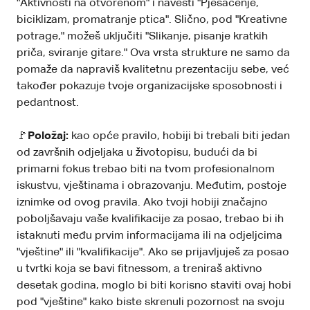
"Aktivnosti na otvorenom" i navesti "Pješačenje,
biciklizam, promatranje ptica". Slično, pod "Kreativne
potrage," možeš uključiti "Slikanje, pisanje kratkih
priča, sviranje gitare." Ova vrsta strukture ne samo da
pomaže da napraviš kvalitetnu prezentaciju sebe, već
također pokazuje tvoje organizacijske sposobnosti i
pedantnost.
🚩
Položaj:
kao opće pravilo, hobiji bi trebali biti jedan
od završnih odjeljaka u životopisu, budući da bi
primarni fokus trebao biti na tvom profesionalnom
iskustvu, vještinama i obrazovanju. Međutim, postoje
iznimke od ovog pravila. Ako tvoji hobiji značajno
poboljšavaju vaše kvalifikacije za posao, trebao bi ih
istaknuti među prvim informacijama ili na odjeljcima
"vještine" ili "kvalifikacije". Ako se prijavljuješ za posao
u tvrtki koja se bavi fitnessom, a treniraš aktivno
desetak godina, moglo bi biti korisno staviti ovaj hobi
pod "vještine" kako biste skrenuli pozornost na svoju