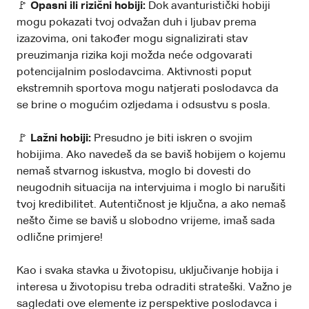
🚩
Opasni ili rizični hobiji:
Dok avanturistički hobiji
mogu pokazati tvoj odvažan duh i ljubav prema
izazovima, oni također mogu signalizirati stav
preuzimanja rizika koji možda neće odgovarati
potencijalnim poslodavcima. Aktivnosti poput
ekstremnih sportova mogu natjerati poslodavca da
se brine o mogućim ozljedama i odsustvu s posla.
🚩
Lažni hobiji:
Presudno je biti iskren o svojim
hobijima. Ako navedeš da se baviš hobijem o kojemu
nemaš stvarnog iskustva, moglo bi dovesti do
neugodnih situacija na intervjuima i moglo bi narušiti
tvoj kredibilitet. Autentičnost je ključna, a ako nemaš
nešto čime se baviš u slobodno vrijeme, imaš sada
odlične primjere!
Kao i svaka stavka u životopisu, uključivanje hobija i
interesa u životopisu treba odraditi strateški. Važno je
sagledati ove elemente iz perspektive poslodavca i