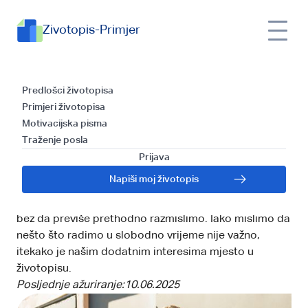
Zivotopis-Primjer
Hobiji i interesi za
Predlošci životopisa
Primjeri životopisa
životopis: zašto su važni i
Motivacijska pisma
Traženje posla
kako ih koristiti
Prijava
Svi mi imamo hobije, ali nikako nismo svjesni koliko
Napiši moj životopis
nas oni formiraju kao osobe. Prilikom pisanja
životopisa, često ih ignoriramo ili još gore: dodamo ih
bez da previše prethodno razmislimo. Iako mislimo da
nešto što radimo u slobodno vrijeme nije važno,
itekako je našim dodatnim interesima mjesto u
životopisu.
Posljednje ažuriranje:
10.06.2025