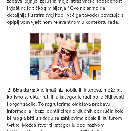
zabava koja je izbrusila moje istraživačke sposobnosti
i vještine kritičkog mišljenja." Ovo ne samo da
detaljnije ilustrira tvoj hobi, već ga također povezuje s
opipljivom vještinom relevantnom u kontekstu rada.
🚩
Struktura:
Ako imaš niz hobija ili interesa, može biti
korisno strukturirati ih u kategorije radi bolje čitljivosti
i organizacije. To regruterima olakšava probavu
informacija i brzo identificiranje ključnih područja koja
bi mogla biti u skladu sa zahtjevima posla ili kulturom
tvrtke. Možeš stvoriti kategoriju pod nazivom