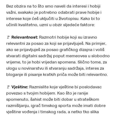
Bez obzira na to što smo naveli da interesi i hobiji
važni, svakako je potrebno odabrati prave hobije i
interese koje ćeš uključiti u životopisu. Kako bi to
učinili kvalitetno, uzmi u obzir sljedeće faktore:
🚩
Relevantnost:
Razmotri hobije koji su izravno
relevantni za posao za koji se prijavljuješ. Na primjer,
ako se prijavljuješ za posao grafičkog dizajna i voliš
stvarati digitalni sadržaj poput memeovea u slobodno
vrijeme, to je hobi vrijedan spomena. Slično tome, za
ulogu u novinarstvu ili stvaranju sadržaja, interes za
bloganje ili pisanje kratkih priča može biti relevantno.
🚩
Vještine:
Razmislite koje vještine bi poslodavac
povezao s tvojim hobijem. Kao što je ranije
spomenuto, šahist može biti dobar u strateškom
razmišljanju, igrač timskog sporta može imati dobre
vještine vođenja i timskog rada, a netko tko slika