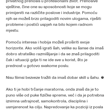
privatnog prenosiš u profesionalni život. Prenosive
vještine, čine one su sposobnosti koje se mogu
primijeniti na različite poslove i industrije. Pomoću
njih se možeš brzo prilagoditi novim ulogama, riješiti
probleme i postići uspjeh na bilo kojem radnom
mjestu.
Pomoću interesa i hobija možeš proširiti svoje
horizonte. Ako voliš igrati šah, velike su šanse da imaš
dobro strateško razmišljanje i da se znaš prilagoditi
čak i situaciji gdje ti ne ide sve u korist, što je
prednost u gotovo svakome poslu.
Nisu Simsi bezveze tražili da imaš dobar skill u šahu. ♚
Ako ti je hobi trčanje maratorna, onda znaš da je to
puno više od puke fizičke spreme, već i da je potrebna
iznimna ustrajnost, samokontrola, disciplina i
usmjerenost ka cilju. Napredovanje ka poziciji iz posla