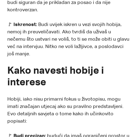
budi siguran da je prikladan za posao i da nije
kontroverzan.
🚩
Iskrenost:
Budi uvijek iskren u vezi svojih hobija,
nemoj ih preuveličavati. Ako tvrdiš da uživaš u
nečemu što ustvari ne voliš, to ti se može obiti u glavu
već na intervjuu. Nitko ne voli lažljivce, a poslodavci
još manje.
Kako navesti hobije i
interese
Hobiji, iako nisu primarni fokus u životopisu, mogu
imati značajan utjecaj ako su pravilno predstavljeni.
Evo detaljnih savjeta o tome kako ih učinkovito
popisati:
🚩
Budi precizan:
budući da imaš ograničeni prostor u