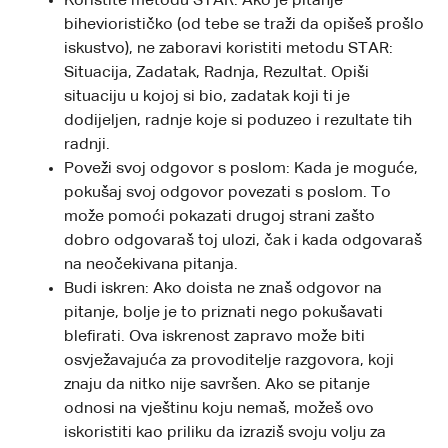
Koristite metodu STAR: Ako je pitanje
biheviorističko (od tebe se traži da opišeš prošlo
iskustvo), ne zaboravi koristiti metodu STAR:
Situacija, Zadatak, Radnja, Rezultat. Opiši
situaciju u kojoj si bio, zadatak koji ti je
dodijeljen, radnje koje si poduzeo i rezultate tih
radnji.
Poveži svoj odgovor s poslom: Kada je moguće,
pokušaj svoj odgovor povezati s poslom. To
može pomoći pokazati drugoj strani zašto
dobro odgovaraš toj ulozi, čak i kada odgovaraš
na neočekivana pitanja.
Budi iskren: Ako doista ne znaš odgovor na
pitanje, bolje je to priznati nego pokušavati
blefirati. Ova iskrenost zapravo može biti
osvježavajuća za provoditelje razgovora, koji
znaju da nitko nije savršen. Ako se pitanje
odnosi na vještinu koju nemaš, možeš ovo
iskoristiti kao priliku da izraziš svoju volju za