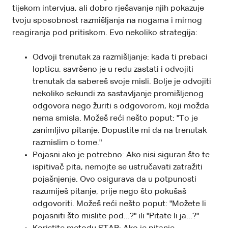
tijekom intervjua, ali dobro rješavanje njih pokazuje
tvoju sposobnost razmišljanja na nogama i mirnog
reagiranja pod pritiskom. Evo nekoliko strategija:
Odvoji trenutak za razmišljanje: kada ti prebaci
lopticu, savršeno je u redu zastati i odvojiti
trenutak da sabereš svoje misli. Bolje je odvojiti
nekoliko sekundi za sastavljanje promišljenog
odgovora nego žuriti s odgovorom, koji možda
nema smisla. Možeš reći nešto poput: "To je
zanimljivo pitanje. Dopustite mi da na trenutak
razmislim o tome."
Pojasni ako je potrebno: Ako nisi siguran što te
ispitivač pita, nemojte se ustručavati zatražiti
pojašnjenje. Ovo osigurava da u potpunosti
razumiješ pitanje, prije nego što pokušaš
odgovoriti. Možeš reći nešto poput: "Možete li
pojasniti što mislite pod...?" ili "Pitate li ja...?"