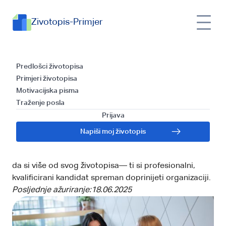
Zivotopis-Primjer
Kako se pripremiti za
Predlošci životopisa
Primjeri životopisa
razgovor za posao?
Motivacijska pisma
Traženje posla
Razgovor za posao je ključan korak u procesu
Prijava
zapošljavanja. Tvoj je životopis privukao pozornost
poslodavca, stoga je sada vrijeme da prijeđete na
Napiši moj životopis
razgovor za posao i upoznate se osobno, online ili
telefonski. Ovaj sastanak je tvoja prilika da dokažeš
da si više od svog životopisa— ti si profesionalni,
kvalificirani kandidat spreman doprinijeti organizaciji.
Posljednje ažuriranje:
18.06.2025