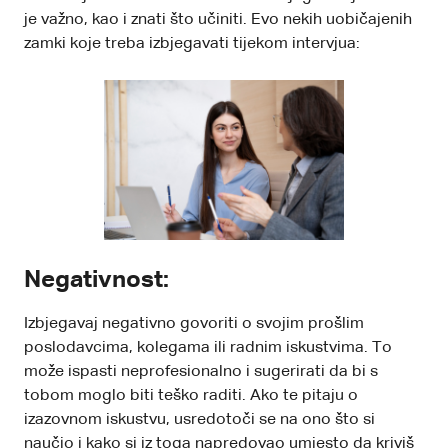
je važno, kao i znati što učiniti. Evo nekih uobičajenih
zamki koje treba izbjegavati tijekom intervjua:
Negativnost:
Izbjegavaj negativno govoriti o svojim prošlim
poslodavcima, kolegama ili radnim iskustvima. To
može ispasti neprofesionalno i sugerirati da bi s
tobom moglo biti teško raditi. Ako te pitaju o
izazovnom iskustvu, usredotoči se na ono što si
naučio i kako si iz toga napredovao umjesto da kriviš