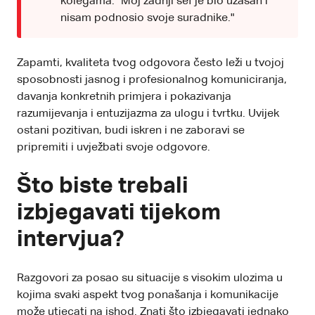
kolegama: "Moj zadnji šef je bio užasan i
nisam podnosio svoje suradnike."
Zapamti, kvaliteta tvog odgovora često leži u tvojoj
sposobnosti jasnog i profesionalnog komuniciranja,
davanja konkretnih primjera i pokazivanja
razumijevanja i entuzijazma za ulogu i tvrtku. Uvijek
ostani pozitivan, budi iskren i ne zaboravi se
pripremiti i uvježbati svoje odgovore.
Što biste trebali
izbjegavati tijekom
intervjua?
Razgovori za posao su situacije s visokim ulozima u
kojima svaki aspekt tvog ponašanja i komunikacije
može utjecati na ishod. Znati što izbjegavati jednako