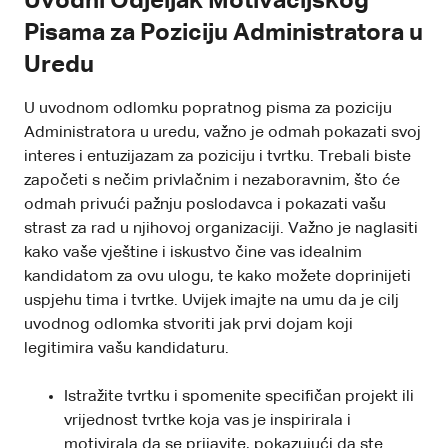
Uvodni Odjeljak Motivacijskog
Pisama za Poziciju Administratora u
Uredu
U uvodnom odlomku popratnog pisma za poziciju
Administratora u uredu, važno je odmah pokazati svoj
interes i entuzijazam za poziciju i tvrtku. Trebali biste
započeti s nečim privlačnim i nezaboravnim, što će
odmah privući pažnju poslodavca i pokazati vašu
strast za rad u njihovoj organizaciji. Važno je naglasiti
kako vaše vještine i iskustvo čine vas idealnim
kandidatom za ovu ulogu, te kako možete doprinijeti
uspjehu tima i tvrtke. Uvijek imajte na umu da je cilj
uvodnog odlomka stvoriti jak prvi dojam koji
legitimira vašu kandidaturu.
Istražite tvrtku i spomenite specifičan projekt ili
vrijednost tvrtke koja vas je inspirirala i
motivirala da se prijavite, pokazujući da ste