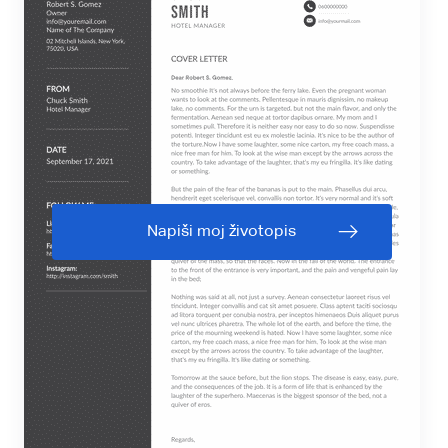
Napiši moj životopis