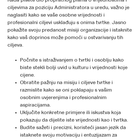
Kada pišete dio propratnog pisma o vrijednostima i
ciljevima za poziciju Administratora u uredu, važno je
naglasiti kako se vaše osobne vrijednosti i
profesionalni ciljevi usklađuju s onima tvrtke. Jasno
pokažite svoju predanost misiji organizacije i istaknite
kako vaš doprinos može pomoći u ostvarivanju tih
ciljeva.
Počnite s istraživanjem o tvrtki i osoblju kako
biste stekli bolji uvid u kulturu i vrijednosti koje
cijene.
Obratite pažnju na misiju i ciljeve tvrtke i
razmislite kako se oni poklapaju s vašim
osobnim uvjerenjima i profesionalnim
aspiracijama.
Uključite konkretne primjere ili iskustva koja
pokazuju da dijelite iste vrijednosti kao i tvrtka.
Budite sažeti i precizni, koristeći jasan jezik da
istaknete svoju motivaciju i entuzijazam za