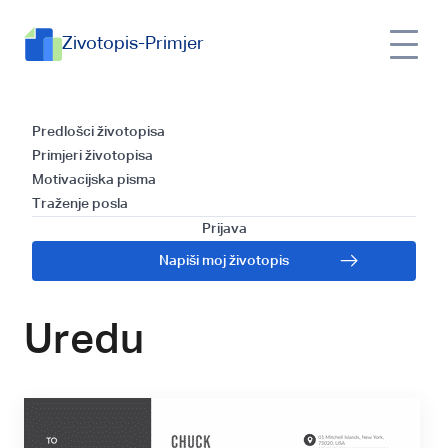
Zivotopis-Primjer
Predložak za Pisanje
Predlošci životopisa
Primjeri životopisa
Propratnog Pisma i
Motivacijska pisma
Traženje posla
Vodič za
Prijava
Napiši moj životopis
Administrator u
Uredu