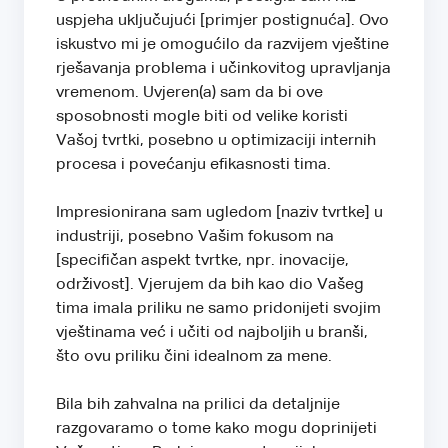
uspjeha uključujući [primjer postignuća]. Ovo
iskustvo mi je omogućilo da razvijem vještine
rješavanja problema i učinkovitog upravljanja
vremenom. Uvjeren(a) sam da bi ove
sposobnosti mogle biti od velike koristi
Vašoj tvrtki, posebno u optimizaciji internih
procesa i povećanju efikasnosti tima.
Impresionirana sam ugledom [naziv tvrtke] u
industriji, posebno Vašim fokusom na
[specifičan aspekt tvrtke, npr. inovacije,
održivost]. Vjerujem da bih kao dio Vašeg
tima imala priliku ne samo pridonijeti svojim
vještinama već i učiti od najboljih u branši,
što ovu priliku čini idealnom za mene.
Bila bih zahvalna na prilici da detaljnije
razgovaramo o tome kako mogu doprinijeti