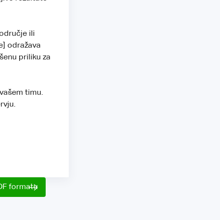
odručje ili
ke] odražava
šenu priliku za
 vašem timu.
rvju.
DF formatu