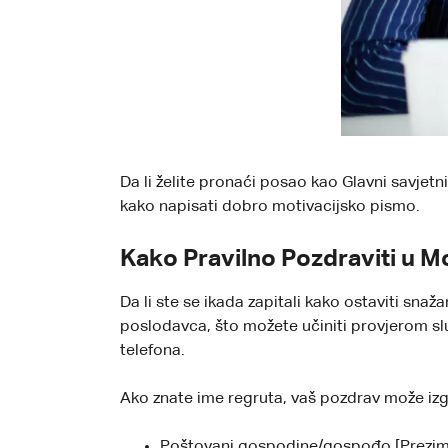
Da li želite pronaći posao kao Glavni savjetn
kako napisati dobro motivacijsko pismo.
Kako Pravilno Pozdraviti u M
Da li ste se ikada zapitali kako ostaviti sna
poslodavca, što možete učiniti provjerom slu
telefona.
Ako znate ime regruta, vaš pozdrav može izg
Poštovani gospodine/gospođo [Prezim