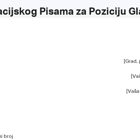
cijskog Pisama za Poziciju G
[Grad, 
[Va
[Vaša
ki broj