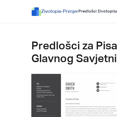
Zivotopis-Primjer
Predlošci životopis
Predlošci za Pis
Glavnog Savjetn