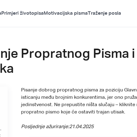
a
Primjeri životopisa
Motivacijska pisma
Traženje posla
anje Propratnog Pisma i
ika
Pisanje dobrog propratnog pisma za poziciju Glavno
isticanju među brojnim konkurentima, jer ono pruža 
jedinstvenost. Ne prepustite ništa slučaju – kliknit
propratno pismo koje će ostaviti trajan utisak.
Posljednje ažuriranje:
21.04.2025