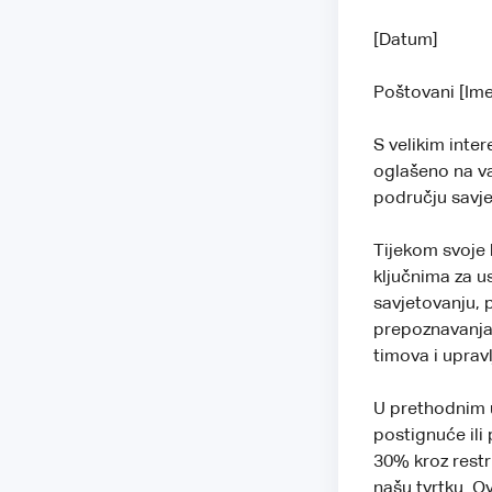
[Datum]
Poštovani [Ime
S velikim inter
oglašeno na va
području savje
Tijekom svoje 
ključnima za u
savjetovanju, 
prepoznavanja 
timova i uprav
U prethodnim 
postignuće ili
30% kroz restr
našu tvrtku. O