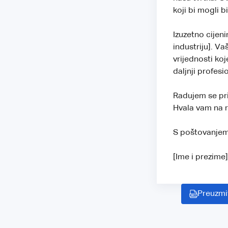
koji bi mogli bi
Izuzetno cijeni
industriju]. Va
vrijednosti koj
daljnji profes
Radujem se pri
Hvala vam na ra
S poštovanjem
[Ime i prezime
Preuzmi