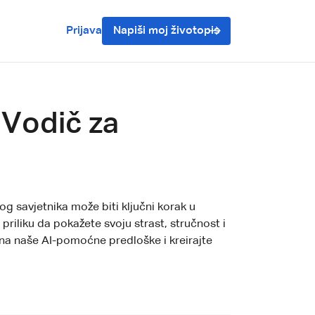
Prijava
Napiši moj životopis
 Vodič za
g savjetnika može biti ključni korak u
priliku da pokažete svoju strast, stručnost i
e na naše AI-pomoćne predloške i kreirajte