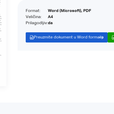
Format:
Word (Microsoft), PDF
Veličina:
A4
Prilagodljiv:
da
Preuzmite dokument u Word formatu