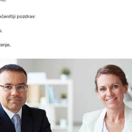
ćenitiji pozdrav:
e,
anje,