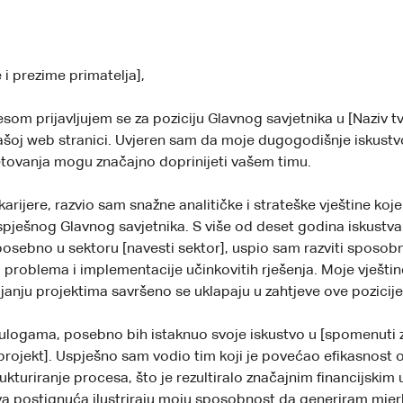
 i prezime primatelja],
esom prijavljujem se za poziciju Glavnog savjetnika u [Naziv tv
šoj web stranici. Uvjeren sam da moje dugogodišnje iskustvo
tovanja mogu značajno doprinijeti vašem timu.
karijere, razvio sam snažne analitičke i strateške vještine ko
spješnog Glavnog savjetnika. S više od deset godina iskustva
posebno u sektoru [navesti sektor], uspio sam razviti sposob
problema i implementacije učinkovitih rješenja. Moje vještin
ljanju projektima savršeno se uklapaju u zahtjeve ove pozicije
ulogama, posebno bih istaknuo svoje iskustvo u [spomenuti 
 projekt]. Uspješno sam vodio tim koji je povećao efikasnost 
ukturiranje procesa, što je rezultiralo značajnim financijski
va postignuća ilustriraju moju sposobnost da generiram mjerlj