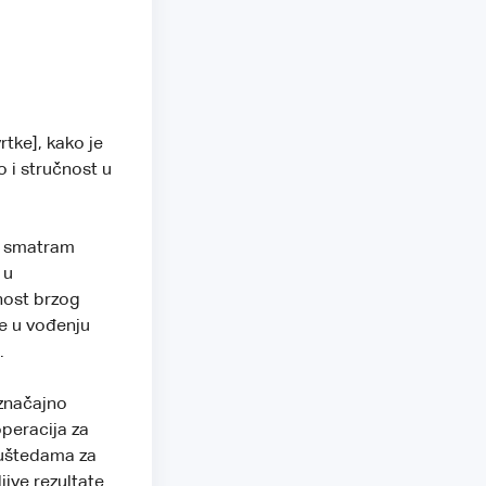
rtke], kako je
 i stručnost u
je smatram
 u
nost brzog
e u vođenju
.
značajno
operacija za
m uštedama za
ive rezultate