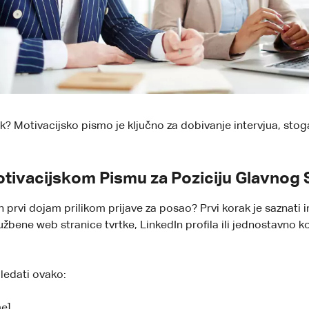
ik? Motivacijsko pismo je ključno za dobivanje intervjua, stog
otivacijskom Pismu za Poziciju Glavnog 
žan prvi dojam prilikom prijave za posao? Prvi korak je saznati
žbene web stranice tvrtke, LinkedIn profila ili jednostavno ko
ledati ovako:
e],