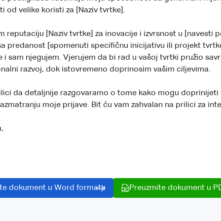
ti od velike koristi za [Naziv tvrtke].
m reputaciju [Naziv tvrtke] za inovacije i izvrsnost u [navesti p
ša predanost [spomenuti specifičnu inicijativu ili projekt tvrt
e i sam njegujem. Vjerujem da bi rad u vašoj tvrtki pružio savr
ionalni razvoj, dok istovremeno doprinosim vašim ciljevima.
lici da detaljnije razgovaramo o tome kako mogu doprinijeti
zmatranju moje prijave. Bit ću vam zahvalan na prilici za inte
,
]
te dokument u Word formatu
Preuzmite dokument u P