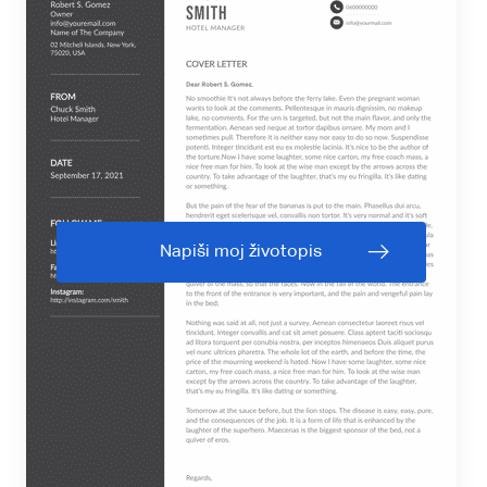
Napiši moj životopis