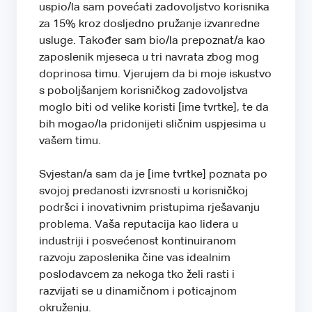
uspio/la sam povećati zadovoljstvo korisnika
za 15% kroz dosljedno pružanje izvanredne
usluge. Također sam bio/la prepoznat/a kao
zaposlenik mjeseca u tri navrata zbog mog
doprinosa timu. Vjerujem da bi moje iskustvo
s poboljšanjem korisničkog zadovoljstva
moglo biti od velike koristi [ime tvrtke], te da
bih mogao/la pridonijeti sličnim uspjesima u
vašem timu.
Svjestan/a sam da je [ime tvrtke] poznata po
svojoj predanosti izvrsnosti u korisničkoj
podršci i inovativnim pristupima rješavanju
problema. Vaša reputacija kao lidera u
industriji i posvećenost kontinuiranom
razvoju zaposlenika čine vas idealnim
poslodavcem za nekoga tko želi rasti i
razvijati se u dinamičnom i poticajnom
okruženju.