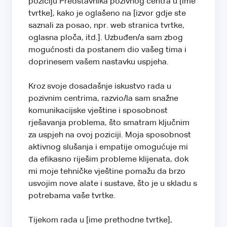
poziciju Predstavnika pozivnog centra u [ime
tvrtke], kako je oglašeno na [izvor gdje ste
saznali za posao, npr. web stranica tvrtke,
oglasna ploča, itd.]. Uzbuđen/a sam zbog
mogućnosti da postanem dio vašeg tima i
doprinesem vašem nastavku uspjeha.
Kroz svoje dosadašnje iskustvo rada u
pozivnim centrima, razvio/la sam snažne
komunikacijske vještine i sposobnost
rješavanja problema, što smatram ključnim
za uspjeh na ovoj poziciji. Moja sposobnost
aktivnog slušanja i empatije omogućuje mi
da efikasno riješim probleme klijenata, dok
mi moje tehničke vještine pomažu da brzo
usvojim nove alate i sustave, što je u skladu s
potrebama vaše tvrtke.
Tijekom rada u [ime prethodne tvrtke],