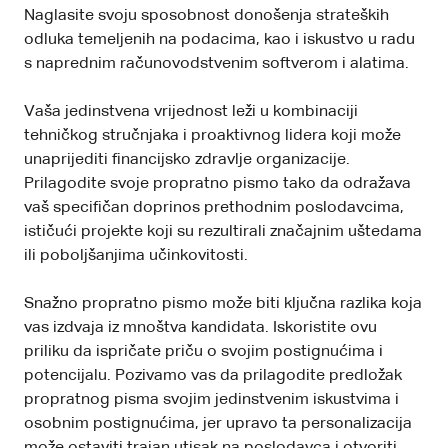
Naglasite svoju sposobnost donošenja strateških
odluka temeljenih na podacima, kao i iskustvo u radu
s naprednim računovodstvenim softverom i alatima.
Vaša jedinstvena vrijednost leži u kombinaciji
tehničkog stručnjaka i proaktivnog lidera koji može
unaprijediti financijsko zdravlje organizacije.
Prilagodite svoje propratno pismo tako da odražava
vaš specifičan doprinos prethodnim poslodavcima,
ističući projekte koji su rezultirali značajnim uštedama
ili poboljšanjima učinkovitosti.
Snažno propratno pismo može biti ključna razlika koja
vas izdvaja iz mnoštva kandidata. Iskoristite ovu
priliku da ispričate priču o svojim postignućima i
potencijalu. Pozivamo vas da prilagodite predložak
propratnog pisma svojim jedinstvenim iskustvima i
osobnim postignućima, jer upravo ta personalizacija
može ostaviti trajan utisak na poslodavca i otvoriti