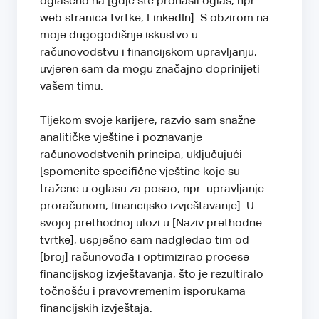
oglašeno na [gdje ste pronašli oglas, npr.
web stranica tvrtke, LinkedIn]. S obzirom na
moje dugogodišnje iskustvo u
računovodstvu i financijskom upravljanju,
uvjeren sam da mogu značajno doprinijeti
vašem timu.
Tijekom svoje karijere, razvio sam snažne
analitičke vještine i poznavanje
računovodstvenih principa, uključujući
[spomenite specifične vještine koje su
tražene u oglasu za posao, npr. upravljanje
proračunom, financijsko izvještavanje]. U
svojoj prethodnoj ulozi u [Naziv prethodne
tvrtke], uspješno sam nadgledao tim od
[broj] računovođa i optimizirao procese
financijskog izvještavanja, što je rezultiralo
točnošću i pravovremenim isporukama
financijskih izvještaja.