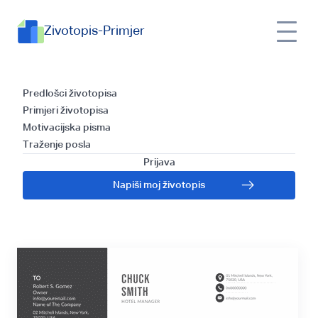
Zivotopis-Primjer
Predlošci za Pisanje
Predlošci životopisa
Primjeri životopisa
Propratnog Pisma i
Motivacijska pisma
Traženje posla
Vodič za Višeg
Prijava
Napiši moj životopis
Računovođu