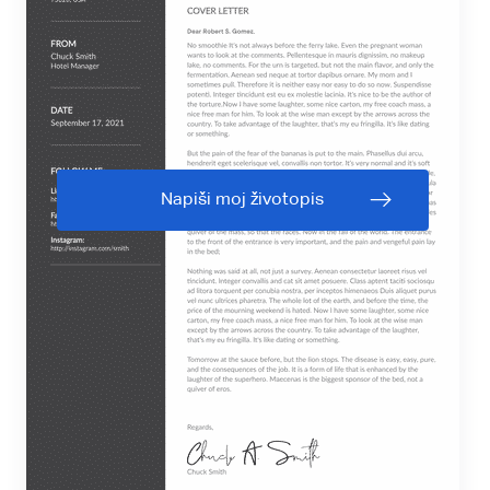
Napiši moj životopis