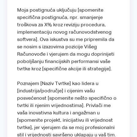
Moja postignuća uključuju [spomenite
specifična postignuća, npr. smanjenje
troškova za X% kroz reviziju procedura,
implementaciju novog računovodstvenog
softvera]. Ova iskustva su me pripremila da
se nosim s izazovima pozicije Višeg
Računovođe i vjerujem da mogu doprinijeti
poboljšanju financijskih performansi vaše
tvrtke kroz [specifične akcije ili strategije].
Poznajem [Naziv Tvrtke] kao lidera u
[industrija/područje] i cijenim vašu
posvećenost [spomenite nešto specifično o
tvrtki ili njenim vrijednostima]. Privlači me
vaša inovativna kultura i angažman u
[spomenite projekt, inicijativu ili vrijednost
tvrtke], jer vjerujem da se moj profesionalni
stil i vrijednosti savršeno uklapaju u vaš tim.