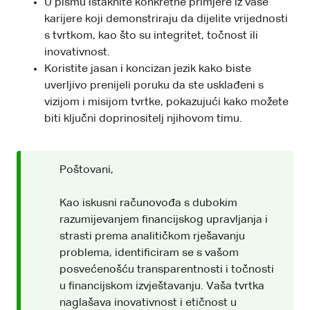
U pismu istaknite konkretne primjere iz vaše
karijere koji demonstriraju da dijelite vrijednosti
s tvrtkom, kao što su integritet, točnost ili
inovativnost.
Koristite jasan i koncizan jezik kako biste
uverljivo prenijeli poruku da ste usklađeni s
vizijom i misijom tvrtke, pokazujući kako možete
biti ključni doprinositelj njihovom timu.
Poštovani,
Kao iskusni računovođa s dubokim
razumijevanjem financijskog upravljanja i
strasti prema analitičkom rješavanju
problema, identificiram se s vašom
posvećenošću transparentnosti i točnosti
u financijskom izvještavanju. Vaša tvrtka
naglašava inovativnost i etičnost u