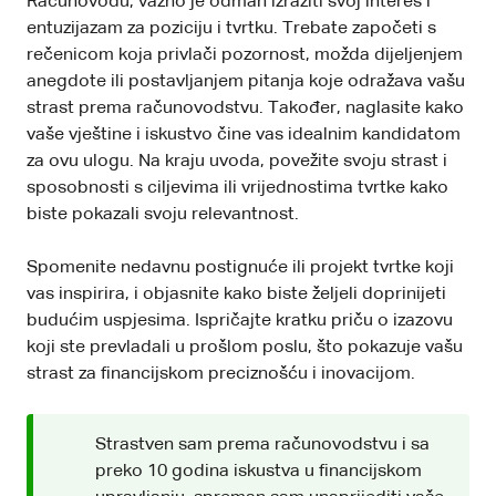
Računovođu, važno je odmah izraziti svoj interes i
entuzijazam za poziciju i tvrtku. Trebate započeti s
rečenicom koja privlači pozornost, možda dijeljenjem
anegdote ili postavljanjem pitanja koje odražava vašu
strast prema računovodstvu. Također, naglasite kako
vaše vještine i iskustvo čine vas idealnim kandidatom
za ovu ulogu. Na kraju uvoda, povežite svoju strast i
sposobnosti s ciljevima ili vrijednostima tvrtke kako
biste pokazali svoju relevantnost.
Spomenite nedavnu postignuće ili projekt tvrtke koji
vas inspirira, i objasnite kako biste željeli doprinijeti
budućim uspjesima. Ispričajte kratku priču o izazovu
koji ste prevladali u prošlom poslu, što pokazuje vašu
strast za financijskom preciznošću i inovacijom.
Strastven sam prema računovodstvu i sa
preko 10 godina iskustva u financijskom