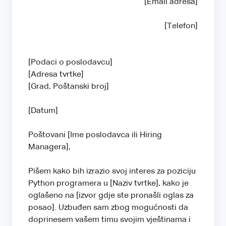
[Email adresa]
[Telefon]
[Podaci o poslodavcu]
[Adresa tvrtke]
[Grad, Poštanski broj]
[Datum]
Poštovani [Ime poslodavca ili Hiring
Managera],
Pišem kako bih izrazio svoj interes za poziciju
Python programera u [Naziv tvrtke], kako je
oglašeno na [izvor gdje ste pronašli oglas za
posao]. Uzbuđen sam zbog mogućnosti da
doprinesem vašem timu svojim vještinama i