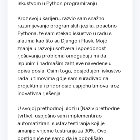
iskustvom u Python programiranju.
Kroz svoju karijeru, razvio sam snažno
razumijevanje programskih jezika, posebno
Pythona, te sam stekao iskustvo u radu s
alatima kao što su Django i Flask. Moje
znanje u razvoju softvera i sposobnost
rješavanja problema omogućuju mi da
ispunim i nadmašim zahtjeve navedene u
opisu posla. Osim toga, posjedujem iskustvo
rada u timovima gdje sam surađivao na
projektima i pridonosio uspjehu timova kroz
inovativna rješenja.
U svojoj prethodnoj ulozi u [Naziv prethodne
tvrtke], uspješno sam implementirao
automatizirani sustav testiranja koji je
smanjio vrijeme testiranja za 30%. Ovo
postignuće ne samo da je poboljšalo