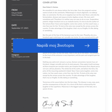
Napiši moj životopis