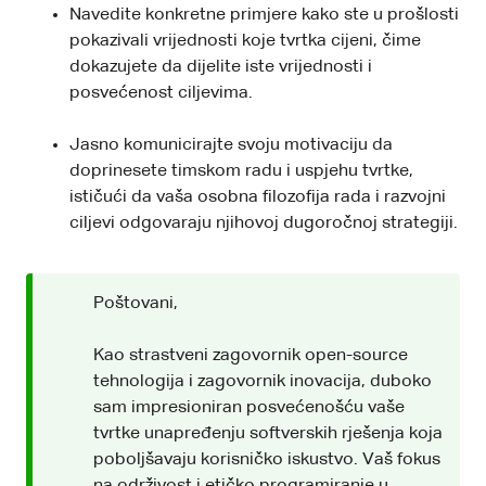
Navedite konkretne primjere kako ste u prošlosti
pokazivali vrijednosti koje tvrtka cijeni, čime
dokazujete da dijelite iste vrijednosti i
posvećenost ciljevima.
Jasno komunicirajte svoju motivaciju da
doprinesete timskom radu i uspjehu tvrtke,
ističući da vaša osobna filozofija rada i razvojni
ciljevi odgovaraju njihovoj dugoročnoj strategiji.
Poštovani,
Kao strastveni zagovornik open-source
tehnologija i zagovornik inovacija, duboko
sam impresioniran posvećenošću vaše
tvrtke unapređenju softverskih rješenja koja
poboljšavaju korisničko iskustvo. Vaš fokus
na održivost i etičko programiranje u