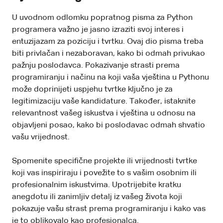
U uvodnom odlomku popratnog pisma za Python
programera važno je jasno izraziti svoj interes i
entuzijazam za poziciju i tvrtku. Ovaj dio pisma treba
biti privlačan i nezaboravan, kako bi odmah privukao
pažnju poslodavca. Pokazivanje strasti prema
programiranju i načinu na koji vaša vještina u Pythonu
može doprinijeti uspjehu tvrtke ključno je za
legitimizaciju vaše kandidature. Također, istaknite
relevantnost vašeg iskustva i vještina u odnosu na
objavljeni posao, kako bi poslodavac odmah shvatio
vašu vrijednost.
Spomenite specifične projekte ili vrijednosti tvrtke
koji vas inspiriraju i povežite to s vašim osobnim ili
profesionalnim iskustvima. Upotrijebite kratku
anegdotu ili zanimljiv detalj iz vašeg života koji
pokazuje vašu strast prema programiranju i kako vas
je to oblikovalo kao profesionalca.