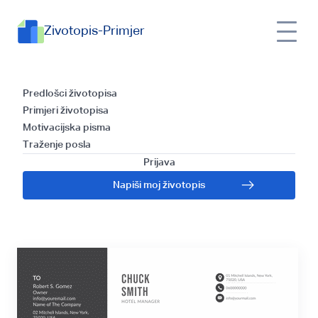
Zivotopis-Primjer
Predlošci za Pisanje
Predlošci životopisa
Primjeri životopisa
Propratnog Pisma i
Motivacijska pisma
Traženje posla
Vodič za Python
Prijava
Napiši moj životopis
Programere