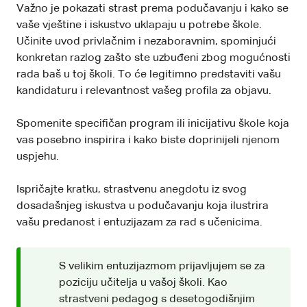
Važno je pokazati strast prema podučavanju i kako se
vaše vještine i iskustvo uklapaju u potrebe škole.
Učinite uvod privlačnim i nezaboravnim, spominjući
konkretan razlog zašto ste uzbuđeni zbog mogućnosti
rada baš u toj školi. To će legitimno predstaviti vašu
kandidaturu i relevantnost vašeg profila za objavu.
Spomenite specifičan program ili inicijativu škole koja
vas posebno inspirira i kako biste doprinijeli njenom
uspjehu.
Ispričajte kratku, strastvenu anegdotu iz svog
dosadašnjeg iskustva u podučavanju koja ilustrira
vašu predanost i entuzijazam za rad s učenicima.
S velikim entuzijazmom prijavljujem se za
poziciju učitelja u vašoj školi. Kao
strastveni pedagog s desetogodišnjim