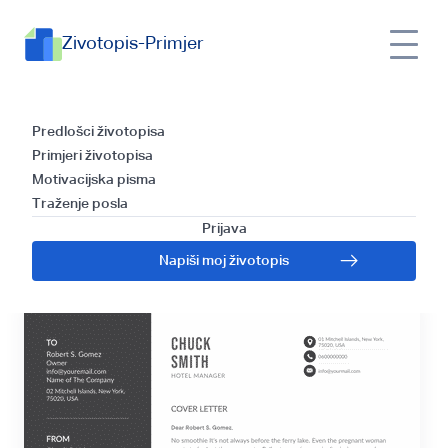
Zivotopis-Primjer
Predlošci za pisanje
Predlošci životopisa
Primjeri životopisa
propratnog pisma i
Motivacijska pisma
Traženje posla
vodič za učitelje
Prijava
Napiši moj životopis