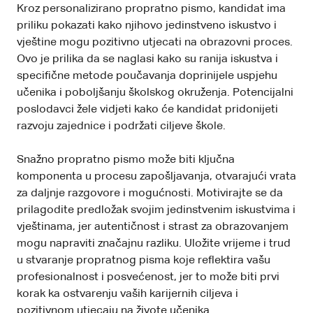
Kroz personalizirano propratno pismo, kandidat ima
priliku pokazati kako njihovo jedinstveno iskustvo i
vještine mogu pozitivno utjecati na obrazovni proces.
Ovo je prilika da se naglasi kako su ranija iskustva i
specifične metode poučavanja doprinijele uspjehu
učenika i poboljšanju školskog okruženja. Potencijalni
poslodavci žele vidjeti kako će kandidat pridonijeti
razvoju zajednice i podržati ciljeve škole.
Snažno propratno pismo može biti ključna
komponenta u procesu zapošljavanja, otvarajući vrata
za daljnje razgovore i mogućnosti. Motivirajte se da
prilagodite predložak svojim jedinstvenim iskustvima i
vještinama, jer autentičnost i strast za obrazovanjem
mogu napraviti značajnu razliku. Uložite vrijeme i trud
u stvaranje propratnog pisma koje reflektira vašu
profesionalnost i posvećenost, jer to može biti prvi
korak ka ostvarenju vaših karijernih ciljeva i
pozitivnom utjecaju na živote učenika.