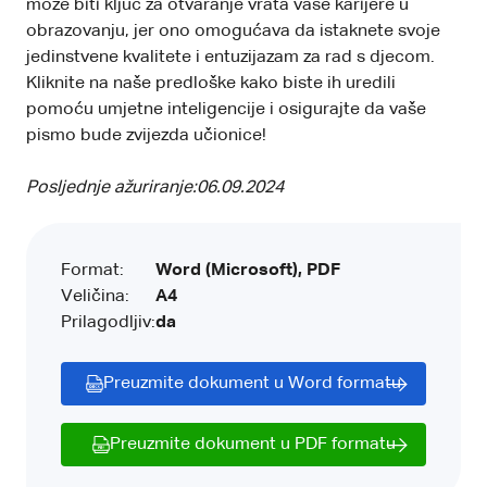
može biti ključ za otvaranje vrata vaše karijere u
obrazovanju, jer ono omogućava da istaknete svoje
jedinstvene kvalitete i entuzijazam za rad s djecom.
Kliknite na naše predloške kako biste ih uredili
pomoću umjetne inteligencije i osigurajte da vaše
pismo bude zvijezda učionice!
Posljednje ažuriranje:
06.09.2024
Format:
Word (Microsoft), PDF
Veličina:
A4
Prilagodljiv:
da
Preuzmite dokument u Word formatu
Preuzmite dokument u PDF formatu