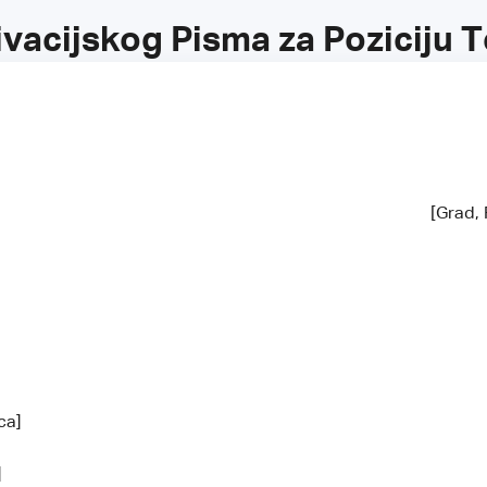
vacijskog Pisma za Poziciju 
[Grad, 
vca]
e]