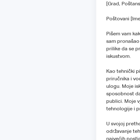
[Grad, Poštans
Poštovani [Im
Pišem vam kako 
sam pronašao n
prilike da se 
iskustvom.
Kao tehnički p
priručnika i v
ulogu. Moje is
sposobnost da 
publici. Moje 
tehnologije i 
U svojoj preth
održavanje teh
najvećih posti