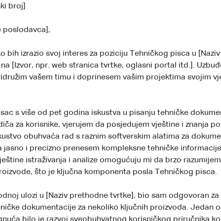
ki broj]
e poslodavca],
bih izrazio svoj interes za poziciju Tehničkog pisca u [Naziv 
a [Izvor, npr. web stranica tvrtke, oglasni portal itd.]. Uzb
pridružim vašem timu i doprinesem vašim projektima svojim vj
isac s više od pet godina iskustva u pisanju tehničke dokumen
odiča za korisnike, vjerujem da posjedujem vještine i znanja p
kustvo obuhvaća rad s raznim softverskim alatima za dokumen
jasno i precizno prenesem kompleksne tehničke informacije
vještine istraživanja i analize omogućuju mi da brzo razumije
proizvode, što je ključna komponenta posla Tehničkog pisca.
odnoj ulozi u [Naziv prethodne tvrtke], bio sam odgovoran za 
ničke dokumentacije za nekoliko ključnih proizvoda. Jedan 
gnuća bilo je razvoj sveobuhvatnog korisničkog priručnika koj