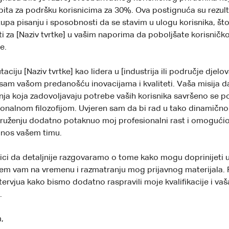
pita za podršku korisnicima za 30%. Ova postignuća su rezul
tupa pisanju i sposobnosti da se stavim u ulogu korisnika, što
ti za [Naziv tvrtke] u vašim naporima da poboljšate korisničko
e.
ciju [Naziv tvrtke] kao lidera u [industrija ili područje djelova
sam vašom predanošću inovacijama i kvaliteti. Vaša misija d
nja koja zadovoljavaju potrebe vaših korisnika savršeno se p
nalnom filozofijom. Uvjeren sam da bi rad u tako dinamično
uženju dodatno potaknuo moj profesionalni rast i omogući
inos vašem timu.
lici da detaljnije razgovaramo o tome kako mogu doprinijeti
jem vam na vremenu i razmatranju mog prijavnog materijala.
ervjua kako bismo dodatno raspravili moje kvalifikacije i vaš
.
,