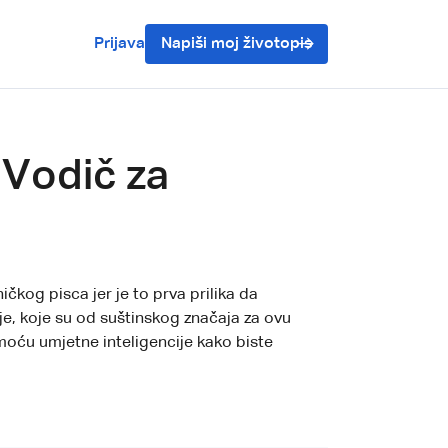
Prijava
Napiši moj životopis
 Vodič za
čkog pisca jer je to prva prilika da
je, koje su od suštinskog značaja za ovu
omoću umjetne inteligencije kako biste