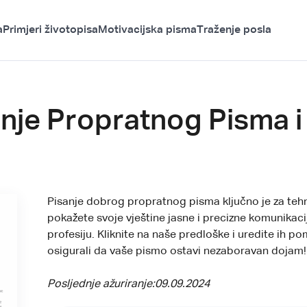
a
Primjeri životopisa
Motivacijska pisma
Traženje posla
anje Propratnog Pisma i
Pisanje dobrog propratnog pisma ključno je za tehni
pokažete svoje vještine jasne i precizne komunikaci
profesiju. Kliknite na naše predloške i uredite ih p
osigurali da vaše pismo ostavi nezaboravan dojam!
Posljednje ažuriranje:
09.09.2024