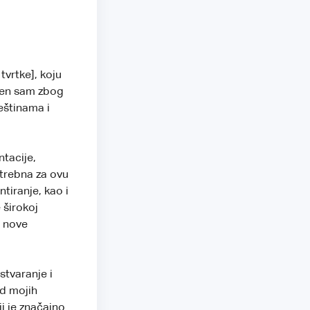
tvrtke], koju
uđen sam zbog
eštinama i
tacije,
otrebna za ovu
tiranje, kao i
 širokoj
m nove
stvaranje i
od mojih
i je značajno