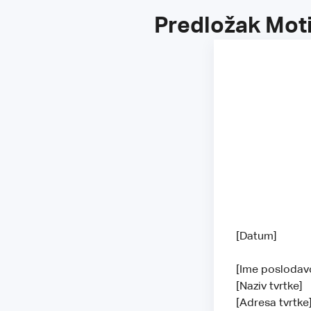
Predložak Moti
[Datum]
[Ime posloda
[Naziv tvrtke]
[Adresa tvrtk