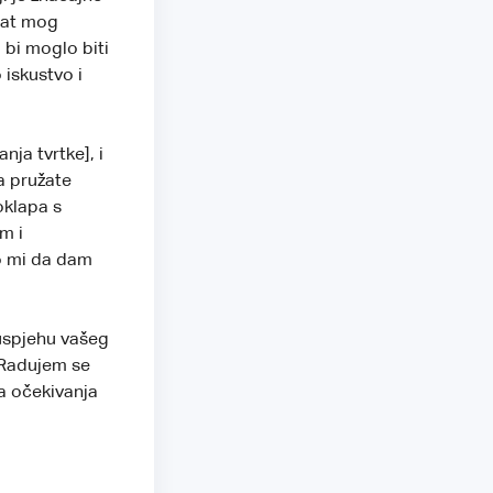
tat mog
 bi moglo biti
 iskustvo i
nja tvrtke], i
a pružate
oklapa s
m i
o mi da dam
 uspjehu vašeg
 Radujem se
a očekivanja