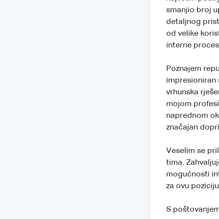
smanjio broj u
detaljnog pris
od velike koris
interne proces
Poznajem reputa
impresioniran 
vrhunska rješe
mojom profesio
naprednom okr
značajan dopr
Veselim se pri
tima. Zahvalju
mogućnosti int
za ovu poziciju
S poštovanjem