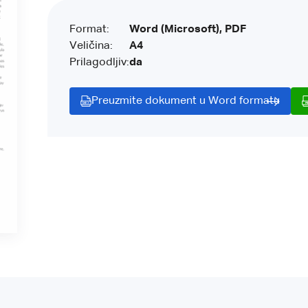
Format:
Word (Microsoft), PDF
Veličina:
A4
Prilagodljiv:
da
Preuzmite dokument u Word formatu