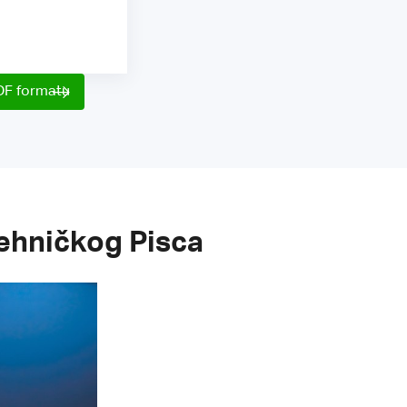
DF formatu
ehničkog Pisca