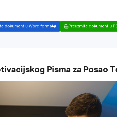
te dokument u Word formatu
Preuzmite dokument u P
tivacijskog Pisma za Posao T