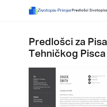
Zivotopis-Primjer
Predlošci životopis
Predlošci za Pis
Tehničkog Pisca