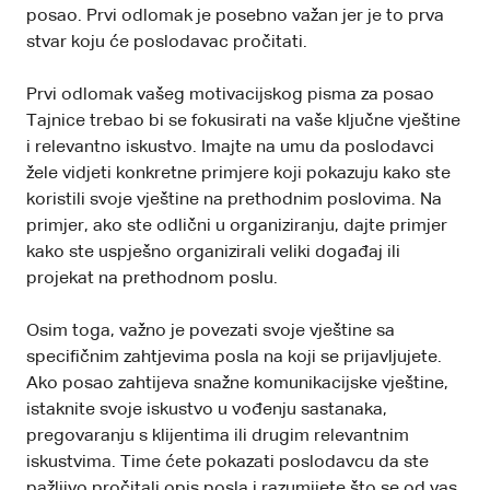
posao. Prvi odlomak je posebno važan jer je to prva
stvar koju će poslodavac pročitati.
Prvi odlomak vašeg motivacijskog pisma za posao
Tajnice trebao bi se fokusirati na vaše ključne vještine
i relevantno iskustvo. Imajte na umu da poslodavci
žele vidjeti konkretne primjere koji pokazuju kako ste
koristili svoje vještine na prethodnim poslovima. Na
primjer, ako ste odlični u organiziranju, dajte primjer
kako ste uspješno organizirali veliki događaj ili
projekat na prethodnom poslu.
Osim toga, važno je povezati svoje vještine sa
specifičnim zahtjevima posla na koji se prijavljujete.
Ako posao zahtijeva snažne komunikacijske vještine,
istaknite svoje iskustvo u vođenju sastanaka,
pregovaranju s klijentima ili drugim relevantnim
iskustvima. Time ćete pokazati poslodavcu da ste
pažljivo pročitali opis posla i razumijete što se od vas