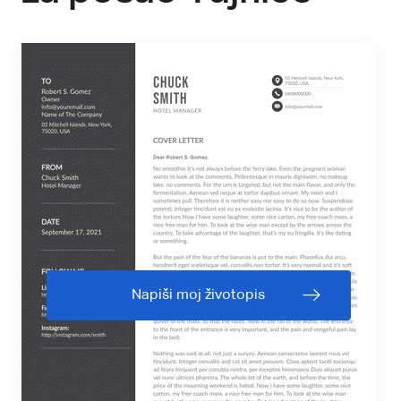
Napiši moj životopis