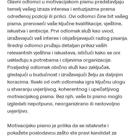
Glavni odlomci u motivacijskom pismu predstavljaju
temelj vašeg izraza interesa i entuzijazma prema
određenoj poziciji ili prilici. Ovi odlomci čine bit vašeg
pisma, prenoseći vaše ključne kvalifikacije, vještine,
iskustva i ambicije. Prvi odlomak služi kao uvod,
izražavajući vaš interes i objašnjavajući razlog pisanja.
Srednji odlomci pružaju detaljan prikaz vaših
relevantnih vještina i iskustava, ističući kako se oni
usklađuju s potrebama i ciljevima organizacije.
Posljednji odlomak obično služi kao zaključak,
gledajući u budućnost i izražavajući želju za daljnjim
koracima. Svaki od ovih odlomaka igra ključnu ulogu
u stvaranju uvjerljivog, koherentnog i upečatljivog
motivacijskog pisma. Bez njih, vaše bi pismo moglo
izgledati nepotpuno, neorganizirano ili nedovoljno
uvjerljivo.
Motivacijsko pismo je prilika da se istaknete i
pokažete poslodavcu zašto ste pravi kandidat za