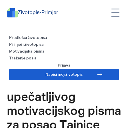
Zivotopis-Primjer
Otkrijte moć
Predlošci životopisa
Primjeri životopisa
privlačnih
Motivacijska pisma
Traženje posla
predlošaka: Savjeti
Prijava
Napiši moj životopis
za pisanje
upečatljivog
motivacijskog pisma
za posao Tajnice