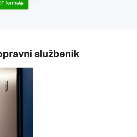
DF formatu
opravni službenik