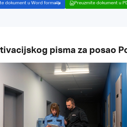
te dokument u Word formatu
Preuzmite dokument u P
tivacijskog pisma za posao P