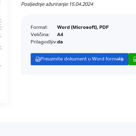
Posljednje ažuriranje:
15.04.2024
Format:
Word (Microsoft), PDF
Veličina:
A4
Prilagodljiv:
da
Preuzmite dokument u Word formatu