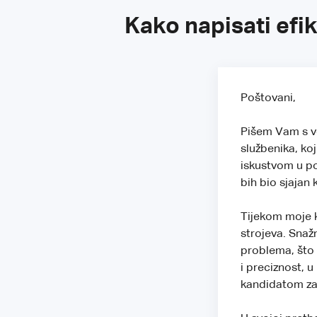
Kako napisati efi
Poštovani,
Pišem Vam s ve
službenika, k
iskustvom u po
bih bio sjajan
Tijekom moje 
strojeva. Snaž
problema, što 
i preciznost, 
kandidatom za 