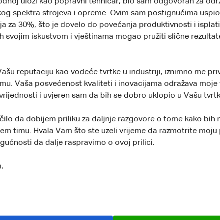
odnoj ulozi kao popravni tehničar, bio sam odgovoran za održ
og spektra strojeva i opreme. Ovim sam postignućima uspio 
a za 30%, što je dovelo do povećanja produktivnosti i isplati
h svojim iskustvom i vještinama mogao pružiti slične rezultate
šu reputaciju kao vodeće tvrtke u industriji, iznimno me privl
mu. Vaša posvećenost kvaliteti i inovacijama odražava moje 
vrijednosti i uvjeren sam da bih se dobro uklopio u Vašu tvrtk
čilo da dobijem priliku za daljnje razgovore o tome kako bi
šem timu. Hvala Vam što ste uzeli vrijeme da razmotrite moju 
ućnosti da dalje raspravimo o ovoj prilici.
,