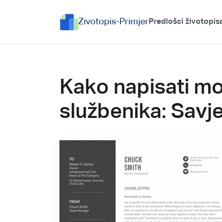
Zivotopis-Primjer
Predlošci životopis
Kako napisati m
službenika: Savje