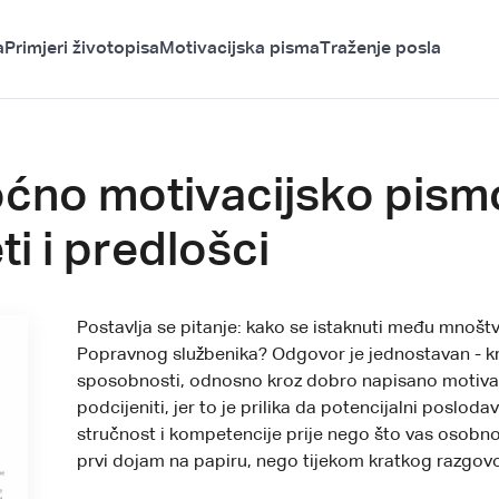
a
Primjeri životopisa
Motivacijska pisma
Traženje posla
oćno motivacijsko pis
ti i predlošci
Postavlja se pitanje: kako se istaknuti među mnoštv
Popravnog službenika? Odgovor je jednostavan - kroz
sposobnosti, odnosno kroz dobro napisano motiva
podcijeniti, jer to je prilika da potencijalni poslod
stručnost i kompetencije prije nego što vas osobno 
prvi dojam na papiru, nego tijekom kratkog razgov