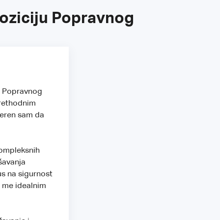
poziciju Popravnog
ju Popravnog
prethodnim
jeren sam da
kompleksnih
ešavanja
us na sigurnost
i me idealnim