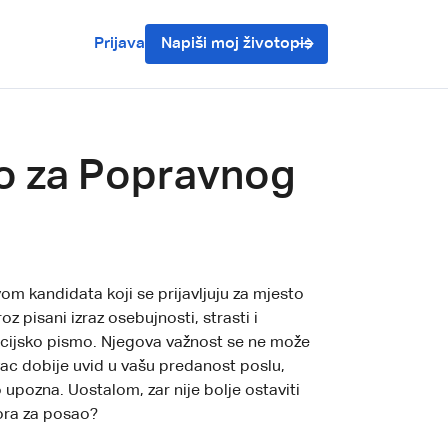
Prijava
Napiši moj životopis
mo za Popravnog
om kandidata koji se prijavljuju za mjesto
 pisani izraz osebujnosti, strasti i
cijsko pismo. Njegova važnost se ne može
avac dobije uvid u vašu predanost poslu,
upozna. Uostalom, zar nije bolje ostaviti
ora za posao?