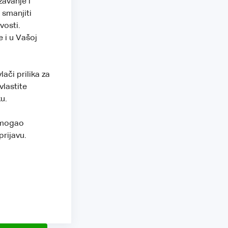
avanje i
smanjiti
vosti.
 i u Vašoj
ači prilika za
vlastite
u.
h mogao
prijavu.