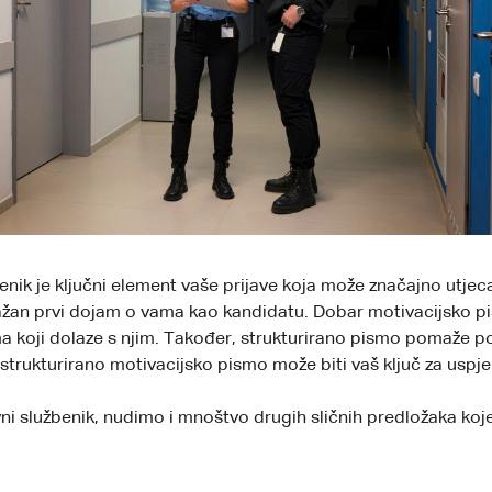
ik je ključni element vaše prijave koja može značajno utjecat
žan prvi dojam o vama kao kandidatu. Dobar motivacijsko pis
a koji dolaze s njim. Također, strukturirano pismo pomaže po
o strukturirano motivacijsko pismo može biti vaš ključ za uspje
i službenik, nudimo i mnoštvo drugih sličnih predložaka koje