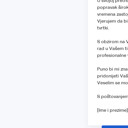
U svojoj preth
popravak širok
vremena zastoj
Vjerujem da bi
tvrtki.
S obzirom na Va
rad u Vašem ti
profesionalne 
Puno bi mi zna
pridonijeti Va
Veselim se mog
S poštovanjem
[Ime i prezime]