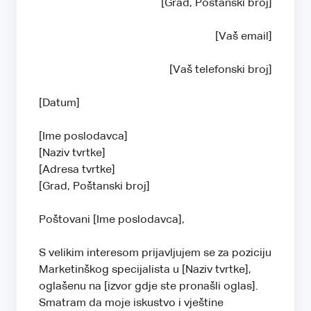
[Grad, Poštanski broj]
[Vaš email]
[Vaš telefonski broj]
[Datum]
[Ime poslodavca]
[Naziv tvrtke]
[Adresa tvrtke]
[Grad, Poštanski broj]
Poštovani [Ime poslodavca],
S velikim interesom prijavljujem se za poziciju
Marketinškog specijalista u [Naziv tvrtke],
oglašenu na [izvor gdje ste pronašli oglas].
Smatram da moje iskustvo i vještine