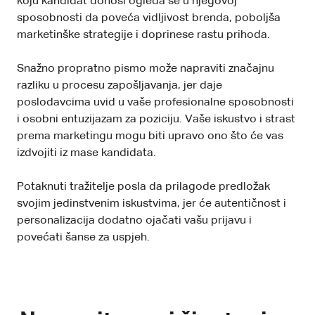
koju kandidat donosi ogleda se u njegovoj
sposobnosti da poveća vidljivost brenda, poboljša
marketinške strategije i doprinese rastu prihoda.
Snažno propratno pismo može napraviti značajnu
razliku u procesu zapošljavanja, jer daje
poslodavcima uvid u vaše profesionalne sposobnosti
i osobni entuzijazam za poziciju. Vaše iskustvo i strast
prema marketingu mogu biti upravo ono što će vas
izdvojiti iz mase kandidata.
Potaknuti tražitelje posla da prilagode predložak
svojim jedinstvenim iskustvima, jer će autentičnost i
personalizacija dodatno ojačati vašu prijavu i
povećati šanse za uspjeh.