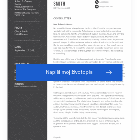
Napiši moj životopis