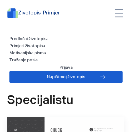
Zivotopis-Primjer
Predložak za Pisanje
Predlošci životopisa
Primjeri životopisa
Propratnog Pisma i
Motivacijska pisma
Traženje posla
Vodič za
Prijava
Napiši moj životopis
Marketinškog
Specijalistu