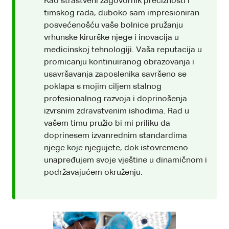
Kao strastveni zagovornik preciznosti i
timskog rada, duboko sam impresioniran
posvećenošću vaše bolnice pružanju
vrhunske kirurške njege i inovacija u
medicinskoj tehnologiji. Vaša reputacija u
promicanju kontinuiranog obrazovanja i
usavršavanja zaposlenika savršeno se
poklapa s mojim ciljem stalnog
profesionalnog razvoja i doprinošenja
izvrsnim zdravstvenim ishodima. Rad u
vašem timu pružio bi mi priliku da
doprinesem izvanrednim standardima
njege koje njegujete, dok istovremeno
unapređujem svoje vještine u dinamičnom i
podržavajućem okruženju.