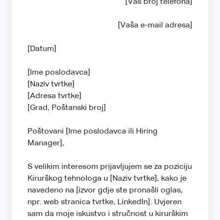
[Vaš broj telefona]
[Vaša e-mail adresa]
[Datum]
[Ime poslodavca]
[Naziv tvrtke]
[Adresa tvrtke]
[Grad, Poštanski broj]
Poštovani [Ime poslodavca ili Hiring
Manager],
S velikim interesom prijavljujem se za poziciju
Kirurškog tehnologa u [Naziv tvrtke], kako je
navedeno na [izvor gdje ste pronašli oglas,
npr. web stranica tvrtke, LinkedIn]. Uvjeren
sam da moje iskustvo i stručnost u kirurškim