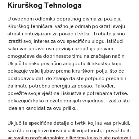
Kirurškog Tehnologa
U uvodnom odlomku popratnog pisma za poziciju
Kirurškog tehničara, važno je odmah pokazati svoju
strast i entuzijazam za posao i tvrtku. Trebate jasno
izraziti svoj interes za ovu specifičnu ulogu, ističući
kako vas upravo ova pozicija uzbuđuje jer vam
omogućava da doprinesete timu na značajan način.
Uključite neku privlačnu anegdotu ili iskustvo koje
pokazuje vašu ljubav prema kirurškom polju, što će
poslodavcu dati do znanja da ste potpuno predani i
da imate potrebnu energiju za posao. Također,
povežite svoje vještine i iskustva s potrebama tvrtke,
pokazujući kako možete donijeti vrijednost i zašto ste
idealan kandidat za ovu priliku.
Uključite specifične detalje o tvrtki koji su vas privukli,
kao što su njihove inovacije ili vrijednosti, i povežite ih
sa svojim profesionalnim ciljevima kako biste pokazali