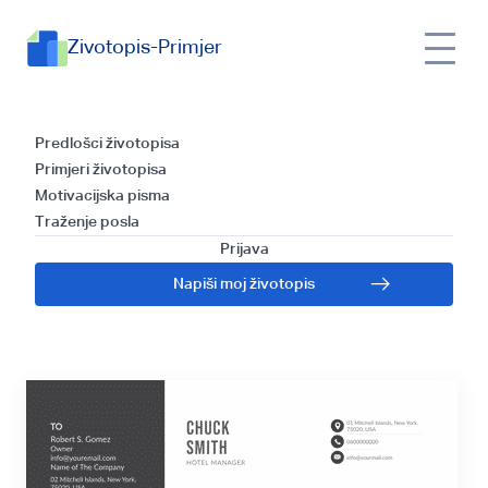
Zivotopis-Primjer
Predložak za Pisanje
Predlošci životopisa
Primjeri životopisa
Propratnog Pisma i
Motivacijska pisma
Traženje posla
Vodič za Kirurškog
Prijava
Napiši moj životopis
Tehnologa