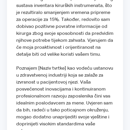
sustava inventara kirurških instrumenata, što
je rezultiralo smanjenjem vremena pripreme
za operacije za 15%. Također, redovito sam
dobivao pozitivne povratne informacije od
kirurga zbog svoje sposobnosti da predvidim
njihove potrebe tijekom zahvata. Vjerujem da
će moja proaktivnost i orijentiranost na
detalje biti od velike koristi vašem timu.
Poznajem [Naziv tvrtke] kao vodeću ustanovu
u zdravstvenoj industriji koja se zalaže za
izvrsnost u pacijentovoj njezi. Vaša
posvećenost inovacijama i kontinuiranom
profesionalnom razvoju zaposlenika čini vas
idealnim poslodavcem za mene. Uvjeren sam
da bih, radeći u tako poticajnom okruženju,
mogao dodatno unaprijediti svoje vještine i
doprinijeti visokim standardima vaše