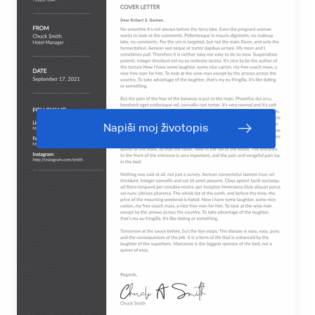
Napiši moj životopis