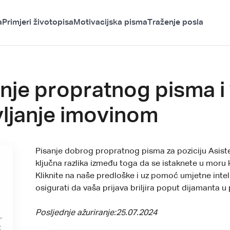
a
Primjeri životopisa
Motivacijska pisma
Traženje posla
anje propratnog pisma i
vljanje imovinom
Pisanje dobrog propratnog pisma za poziciju Asist
ključna razlika između toga da se istaknete u moru
Kliknite na naše predloške i uz pomoć umjetne intel
osigurati da vaša prijava briljira poput dijamanta u 
Posljednje ažuriranje:
25.07.2024