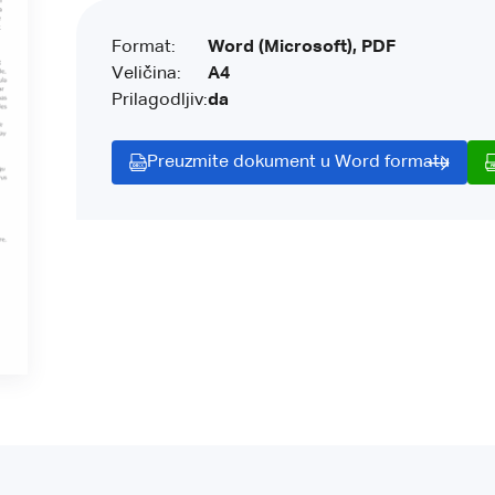
Format:
Word (Microsoft), PDF
Veličina:
A4
Prilagodljiv:
da
Preuzmite dokument u Word formatu