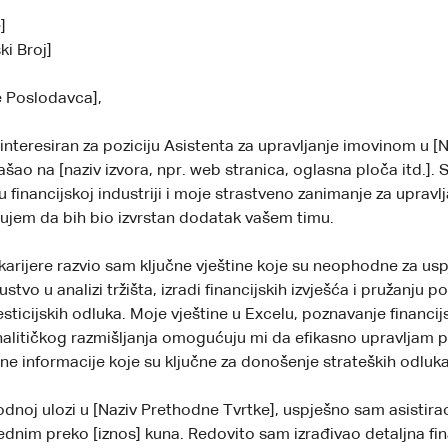
e]
ki Broj]
e Poslodavca],
interesiran za poziciju Asistenta za upravljanje imovinom u [N
šao na [naziv izvora, npr. web stranica, oglasna ploča itd.]. 
 financijskoj industriji i moje strastveno zanimanje za upravl
ujem da bih bio izvrstan dodatak vašem timu.
karijere razvio sam ključne vještine koje su neophodne za usp
ustvo u analizi tržišta, izradi financijskih izvješća i pružanju p
ticijskih odluka. Moje vještine u Excelu, poznavanje financijs
alitičkog razmišljanja omogućuju mi da efikasno upravljam 
tne informacije koje su ključne za donošenje strateških odluka
odnoj ulozi u [Naziv Prethodne Tvrtke], uspješno sam asistira
jednim preko [iznos] kuna. Redovito sam izrađivao detaljna fi