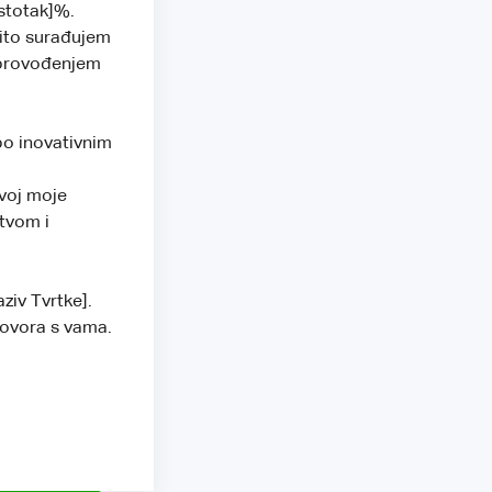
ostotak]%.
ito surađujem
m provođenjem
po inovativnim
zvoj moje
tvom i
ziv Tvrtke].
govora s vama.