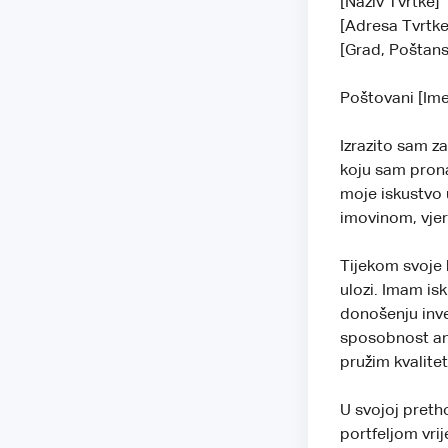
[Naziv Tvrtke]
[Adresa Tvrtk
[Grad, Poštans
Poštovani [Im
Izrazito sam za
koju sam prona
moje iskustvo u
imovinom, vjer
Tijekom svoje 
ulozi. Imam isk
donošenju inves
sposobnost an
pružim kvalite
U svojoj preth
portfeljom vri