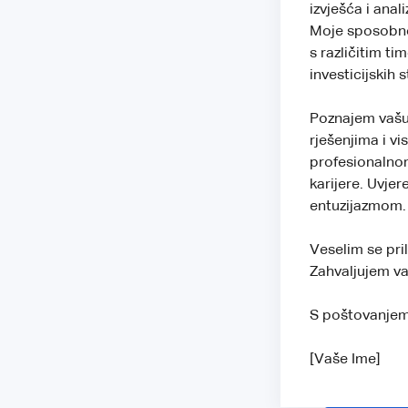
izvješća i ana
Moje sposobno
s različitim t
investicijskih s
Poznajem vašu 
rješenjima i v
profesionalnom
karijere. Uvje
entuzijazmom.
Veselim se pri
Zahvaljujem v
S poštovanjem
[Vaše Ime]