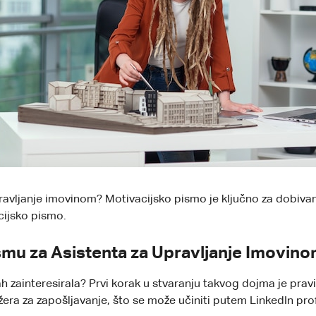
pravljanje imovinom? Motivacijsko pismo je ključno za dobivan
cijsko pismo.
smu za Asistenta za Upravljanje Imovin
mah zainteresirala? Prvi korak u stvaranju takvog dojma je prav
era za zapošljavanje, što se može učiniti putem LinkedIn profi