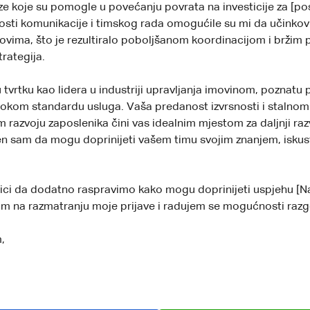
lize koje su pomogle u povećanju povrata na investicije za [p
sti komunikacije i timskog rada omogućile su mi da učinkov
imovima, što je rezultiralo poboljšanom koordinacijom i brži
trategija.
tvrtku kao lidera u industriji upravljanja imovinom, poznatu 
isokom standardu usluga. Vaša predanost izvrsnosti i stalnom
 razvoju zaposlenika čini vas idealnim mjestom za daljnji ra
ren sam da mogu doprinijeti vašem timu svojim znanjem, iskus
lici da dodatno raspravimo kako mogu doprinijeti uspjehu [Na
am na razmatranju moje prijave i radujem se mogućnosti raz
,