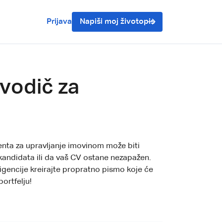
Prijava
Napiši moj životopis
 vodič za
enta za upravljanje imovinom može biti
 kandidata ili da vaš CV ostane nezapažen.
igencije kreirajte propratno pismo koje će
portfelju!