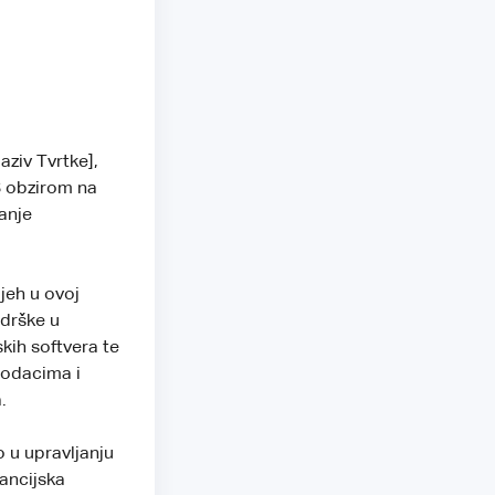
aziv Tvrtke],
S obzirom na
janje
jeh u ovoj
odrške u
kih softvera te
podacima i
.
o u upravljanju
nancijska