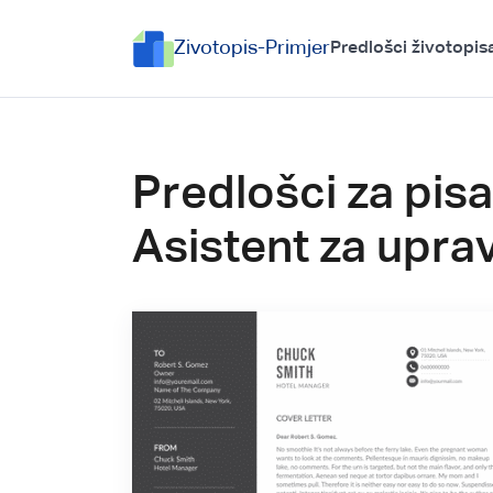
Zivotopis-Primjer
Predlošci životopis
Predlošci za pis
Asistent za upra