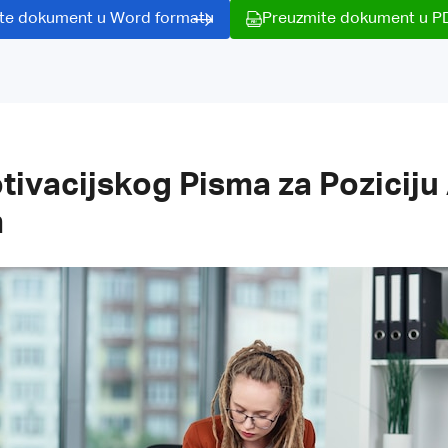
te dokument u Word formatu
Preuzmite dokument u P
ivacijskog Pisma za Poziciju 
m