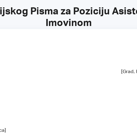
jskog Pisma za Poziciju Asist
Imovinom
[Grad, 
vca]