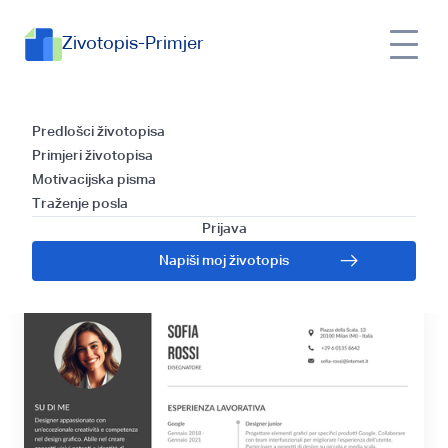
Zivotopis-Primjer
Savjeti za pisanje
Predlošci životopisa
Primjeri životopisa
životopisa na
Motivacijska pisma
Traženje posla
talijanskom jeziku
Prijava
Napiši moj životopis