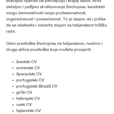
značajno utjecati na percepciju i krajnji ishod. Kroz
detaljno i pažljivo strukturiranje životopisa, kandidati
mogu demonstrirati svoju profesionalnost,
organiziranost i posvećenost. To je izazov, ali i prilika
da se istaknete i ostavite dojam na talijanskom tržištu
rada.
Osim predloška životopisa na talijanskom, nudimo i
druge slične predloške koje možete provjeriti.
švedski CV
armenski CV
španjolski CV
portugalski CV
portugalski (Brazil) CV
grčki CV
hebrejski CV
ruski CV
tajlandski CV