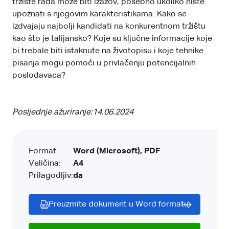
tržište rada može biti izazov, posebno ukoliko niste
upoznati s njegovim karakteristikama. Kako se
izdvajaju najbolji kandidati na konkurentnom tržištu
kao što je talijansko? Koje su ključne informacije koje
bi trebale biti istaknute na životopisu i koje tehnike
pisanja mogu pomoći u privlačenju potencijalnih
poslodavaca?
Posljednje ažuriranje:
14.06.2024
Format:
Word (Microsoft), PDF
Veličina:
A4
Prilagodljiv:
da
Preuzmite dokument u Word formatu