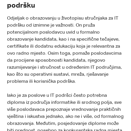
podršku
Odjeljak o obrazovanju u životopisu stručnjaka za IT
podršku od iznimne je važnosti. On pruža
potencijalnom poslodavcu uvid u formalno
obrazovanje kandidata, kao i na specifične tečajeve,
certifikate ili dodatnu edukaciju koja je relevantna za
ovo radno mjesto. Osim toga, pomaže poslodavcima
da procijene sposobnosti kandidata, njegovo
razumijevanje i stručnost u određenim IT područjima,
kao što su operativni sustavi, mreža, rješavanje
problema ili korisnička podrška.
Iako je za poslove u IT podršci često potrebna
diploma iz područja informatike ili srodnog polja, sve
više poslodavaca prepoznaje vrednovanje praktičnih
vještina i iskustva jednako, ako ne i više, od formalnog
obrazovanja. Međutim, posjedovanje diplome može
biti prednost, posebno za konkurentska radna mjesta,