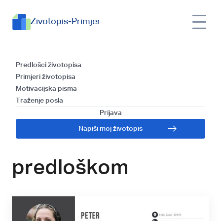
Zivotopis-Primjer
Kako napisati
Predlošci životopisa
Primjeri životopisa
učinkovit životopis
Motivacijska pisma
Traženje posla
za Stručnjak za IT
Prijava
Napiši moj životopis
podršku - Vodič s
predloškom