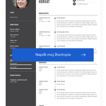
Napiši moj životopis