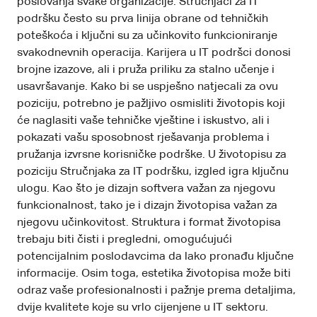
poslovanja svake organizacije. Stručnjaci za IT
podršku često su prva linija obrane od tehničkih
poteškoća i ključni su za učinkovito funkcioniranje
svakodnevnih operacija. Karijera u IT podršci donosi
brojne izazove, ali i pruža priliku za stalno učenje i
usavršavanje. Kako bi se uspješno natjecali za ovu
poziciju, potrebno je pažljivo osmisliti životopis koji
će naglasiti vaše tehničke vještine i iskustvo, ali i
pokazati vašu sposobnost rješavanja problema i
pružanja izvrsne korisničke podrške. U životopisu za
poziciju Stručnjaka za IT podršku, izgled igra ključnu
ulogu. Kao što je dizajn softvera važan za njegovu
funkcionalnost, tako je i dizajn životopisa važan za
njegovu učinkovitost. Struktura i format životopisa
trebaju biti čisti i pregledni, omogućujući
potencijalnim poslodavcima da lako pronađu ključne
informacije. Osim toga, estetika životopisa može biti
odraz vaše profesionalnosti i pažnje prema detaljima,
dvije kvalitete koje su vrlo cijenjene u IT sektoru.