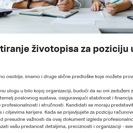
atiranje životopisa za pozicij
 osoblje, imamo i druge slične predloške koje možete provje
 ulogu u bilo kojoj organizaciji, budući da su oni zaduženi z
 temelj poslovnog sustava, osiguravajući stabilnost i financij
u profesionalnosti i stručnosti. Kandidati se moraju predstaviti
i ciljevima karijere. Kada se prijavljujete za poziciju računo
d presudne važnosti da ovaj dokument izgleda profesionalno i 
zati vašu predanost detaljima, preciznosti i organizaciji - sv