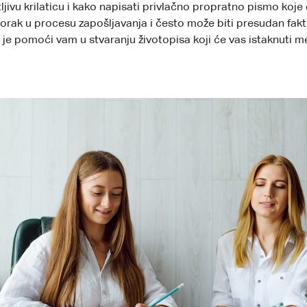
jivu krilaticu i kako napisati privlačno propratno pismo koje
korak u procesu zapošljavanja i često može biti presudan fakto
j je pomoći vam u stvaranju životopisa koji će vas istaknuti me