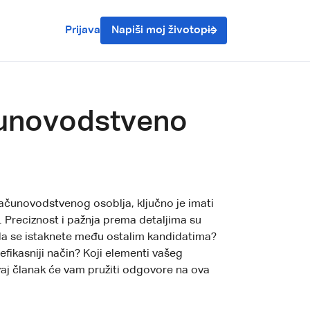
Prijava
Napiši moj životopis
ačunovodstveno
ačunovodstvenog osoblja, ključno je imati
. Preciznost i pažnja prema detaljima su
o da se istaknete među ostalim kandidatima?
jefikasniji način? Koji elementi vašeg
aj članak će vam pružiti odgovore na ova