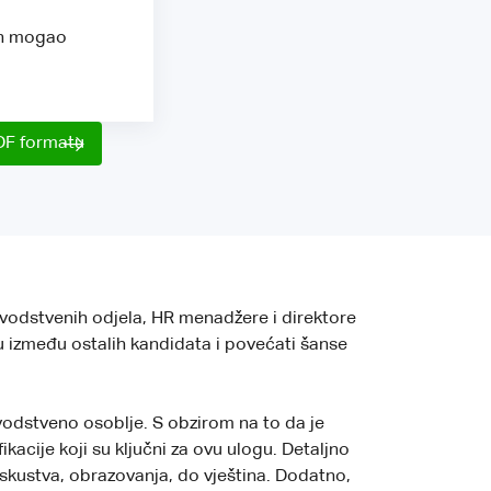
bih mogao
DF formatu
ovodstvenih odjela, HR menadžere i direktore
utu između ostalih kandidata i povećati šanse
vodstveno osoblje. S obzirom na to da je
ikacije koji su ključni za ovu ulogu. Detaljno
skustva, obrazovanja, do vještina. Dodatno,