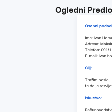
Ogledni Predl
Osobni podaci
Ime: Ivan Horv
Adresa: Maksi
Telefon: 091/
E-mail: ivan.
Cilj:
Tražim pozicij
te dalje razvij
Iskustvo:
Računovodstven