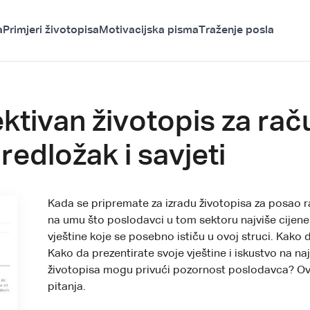
a
Primjeri životopisa
Motivacijska pisma
Traženje posla
ektivan životopis za r
redložak i savjeti
Kada se pripremate za izradu životopisa za posao r
na umu što poslodavci u tom sektoru najviše cijene
vještine koje se posebno ističu u ovoj struci. Kak
Kako da prezentirate svoje vještine i iskustvo na na
životopisa mogu privući pozornost poslodavca? Ov
pitanja.