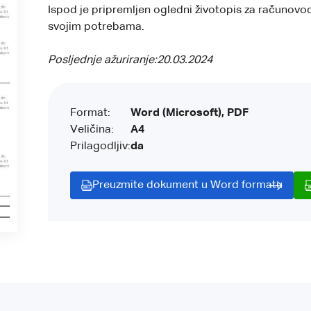
Ispod je pripremljen ogledni životopis za računovod
svojim potrebama.
Posljednje ažuriranje:
20.03.2024
Format:
Word (Microsoft), PDF
Veličina:
A4
Prilagodljiv:
da
Preuzmite dokument u Word formatu