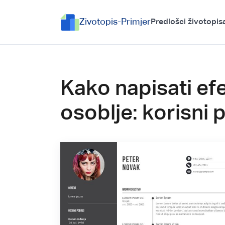
Zivotopis-Primjer
Predlošci životopis
Kako napisati ef
osoblje: korisni p