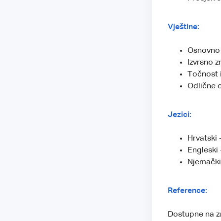
Vještine:
Osnovno 
Izvrsno z
Točnost 
Odlične 
Jezici:
Hrvatski 
Engleski 
Njemački
Reference:
Dostupne na za