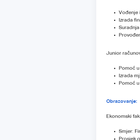
Vođenje i
Izrada fin
Suradnja 
Provođenj
Junior računov
Pomoć u o
Izrada mj
Pomoć u p
Obrazovanje:
Ekonomski faku
Smjer: Fi
Prosjek o