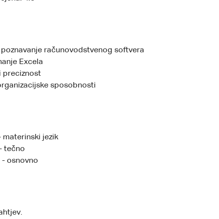
poznavanje računovodstvenog softvera
nanje Excela
i preciznost
organizacijske sposobnosti
- materinski jezik
- tečno
 - osnovno
htjev.