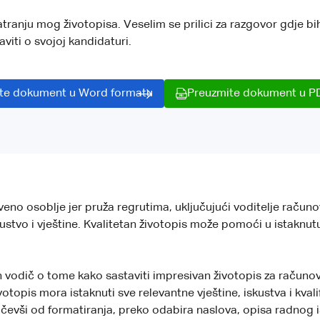
tranju mog životopisa. Veselim se prilici za razgovor gdje 
viti o svojoj kandidaturi.
te dokument u Word formatu
Preuzmite dokument u P
veno osoblje jer pruža regrutima, uključujući voditelje račun
iskustvo i vještine. Kvalitetan životopis može pomoći u istakn
 vodič o tome kako sastaviti impresivan životopis za računo
topis mora istaknuti sve relevantne vještine, iskustva i kvalif
čevši od formatiranja, preko odabira naslova, opisa radnog i