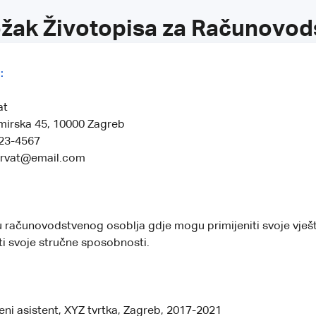
ožak Životopisa za Računovod
:
at
mirska 45, 10000 Zagreb
123-4567
horvat@email.com
u računovodstvenog osoblja gdje mogu primijeniti svoje vješt
ati svoje stručne sposobnosti.
i asistent, XYZ tvrtka, Zagreb, 2017-2021