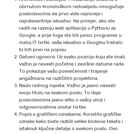
obrnutom kronološkom redoslijedu omogućuje
poslodavcima da prvo vide najnovije i
najrelevantnije iskustvo. Na primjer, ako ste
radili na razvoju web aplikacija u Pythonu za
Google, a prije toga ste bili junior programer u
maloj IT tvrtki, vaše iskustvo u Googleu trebalo
bi biti prvo na popisu.
Datumi ugovora: Uz svaku poziciju koju ste imali,
važno je navesti početne i završne datume rada.
To pokazuje vašu posvećenost i trajanje
angažmana na različitim projektima.
Naziv radnog mjesta: Važno je jasno navesti
svoju titulu na svakom poslu. To daje
poslodavcima jasnu sliku o vašoj ulozi i
odgovornostima unutar tvrtke.
Popis s grafičkim oznakama: Koristite grafičke
oznake kako biste razbili velike blokove teksta i
istaknuli ključne detalje o svakom poslu. Ovo