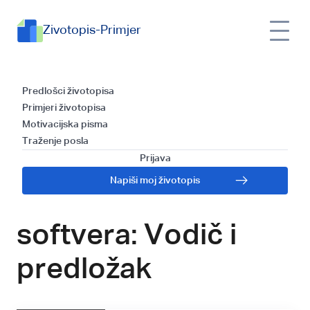
Zivotopis-Primjer
Kako napisati
Predlošci životopisa
Primjeri životopisa
uspješan životopis
Motivacijska pisma
Traženje posla
za poziciju
Prijava
Napiši moj životopis
Programera
softvera: Vodič i
predložak