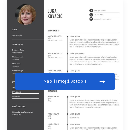
Napiši moj životopis