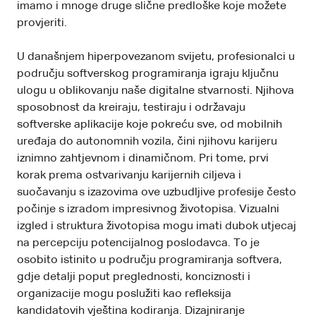
imamo i mnoge druge slične predloške koje možete
provjeriti.
U današnjem hiperpovezanom svijetu, profesionalci u
području softverskog programiranja igraju ključnu
ulogu u oblikovanju naše digitalne stvarnosti. Njihova
sposobnost da kreiraju, testiraju i održavaju
softverske aplikacije koje pokreću sve, od mobilnih
uređaja do autonomnih vozila, čini njihovu karijeru
iznimno zahtjevnom i dinamičnom. Pri tome, prvi
korak prema ostvarivanju karijernih ciljeva i
suočavanju s izazovima ove uzbudljive profesije često
počinje s izradom impresivnog životopisa. Vizualni
izgled i struktura životopisa mogu imati dubok utjecaj
na percepciju potencijalnog poslodavca. To je
osobito istinito u području programiranja softvera,
gdje detalji poput preglednosti, konciznosti i
organizacije mogu poslužiti kao refleksija
kandidatovih vještina kodiranja. Dizajniranje