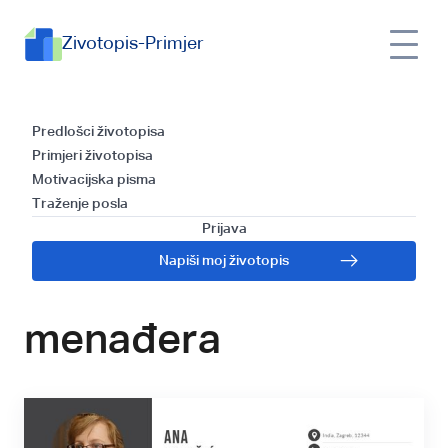
Zivotopis-Primjer
Savjeti za izradu
Predlošci životopisa
Primjeri životopisa
učinkovitog
Motivacijska pisma
Traženje posla
životopisa za
Prijava
Napiši moj životopis
poziciju Prodajnog
menađera