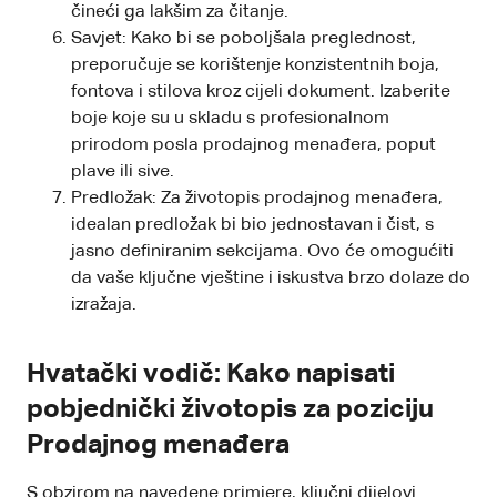
čineći ga lakšim za čitanje.
Savjet: Kako bi se poboljšala preglednost,
preporučuje se korištenje konzistentnih boja,
fontova i stilova kroz cijeli dokument. Izaberite
boje koje su u skladu s profesionalnom
prirodom posla prodajnog menađera, poput
plave ili sive.
Predložak: Za životopis prodajnog menađera,
idealan predložak bi bio jednostavan i čist, s
jasno definiranim sekcijama. Ovo će omogućiti
da vaše ključne vještine i iskustva brzo dolaze do
izražaja.
Hvatački vodič: Kako napisati
pobjednički životopis za poziciju
Prodajnog menađera
S obzirom na navedene primjere, ključni dijelovi