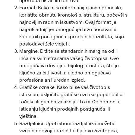
upotreba ukrasnih fontova.
Format: Kako bi se informacije jasno prenesle,
koristite obrnutu kronološku strukturu, počevši s
najnovijim radnim iskustvom. Ovaj format je
najprikladniji jer omogućuje brzo uočavanje
karijernih postignuća i prodajnih rezultata, koje
poslodavci žele vidjeti.
Margine: Držite se standardnih margina od 1
inča na svim stranama vašeg životopisa. Ovo
omogućava dovoljno bijelog prostora, što je
ključno za čitljivost, a ujedno omogućava
profesionalan i uredan izgled.
Grafičke oznake: Kako bi se vaš životopis
istaknuo, uključite grafičke oznake poput bullet
točaka ili gumba za akciju. To može pomoći u
isticanju ključnih prodajnih postignuća ili
vještina.
Razdjelnici: Upotrebom razdjelnika možete
vizualno odvojiti različite dijelove životopisa,