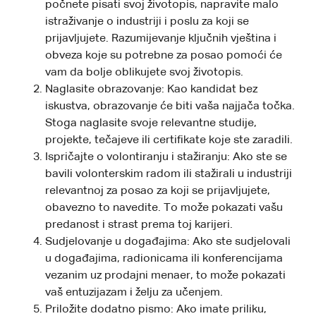
počnete pisati svoj životopis, napravite malo
istraživanje o industriji i poslu za koji se
prijavljujete. Razumijevanje ključnih vještina i
obveza koje su potrebne za posao pomoći će
vam da bolje oblikujete svoj životopis.
Naglasite obrazovanje: Kao kandidat bez
iskustva, obrazovanje će biti vaša najjača točka.
Stoga naglasite svoje relevantne studije,
projekte, tečajeve ili certifikate koje ste zaradili.
Ispričajte o volontiranju i stažiranju: Ako ste se
bavili volonterskim radom ili stažirali u industriji
relevantnoj za posao za koji se prijavljujete,
obavezno to navedite. To može pokazati vašu
predanost i strast prema toj karijeri.
Sudjelovanje u događajima: Ako ste sudjelovali
u događajima, radionicama ili konferencijama
vezanim uz prodajni menaer, to može pokazati
vaš entuzijazam i želju za učenjem.
Priložite dodatno pismo: Ako imate priliku,