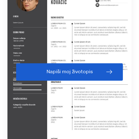
Napiši moj životopis