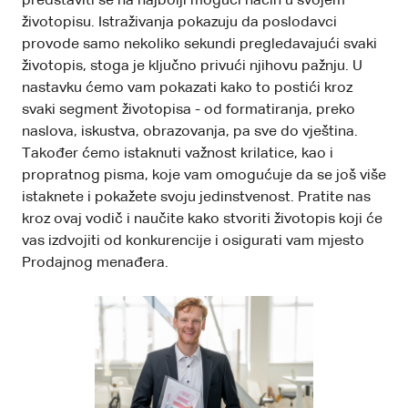
predstaviti se na najbolji mogući način u svojem
životopisu. Istraživanja pokazuju da poslodavci
provode samo nekoliko sekundi pregledavajući svaki
životopis, stoga je ključno privući njihovu pažnju. U
nastavku ćemo vam pokazati kako to postići kroz
svaki segment životopisa - od formatiranja, preko
naslova, iskustva, obrazovanja, pa sve do vještina.
Također ćemo istaknuti važnost krilatice, kao i
propratnog pisma, koje vam omogućuje da se još više
istaknete i pokažete svoju jedinstvenost. Pratite nas
kroz ovaj vodič i naučite kako stvoriti životopis koji će
vas izdvojiti od konkurencije i osigurati vam mjesto
Prodajnog menađera.