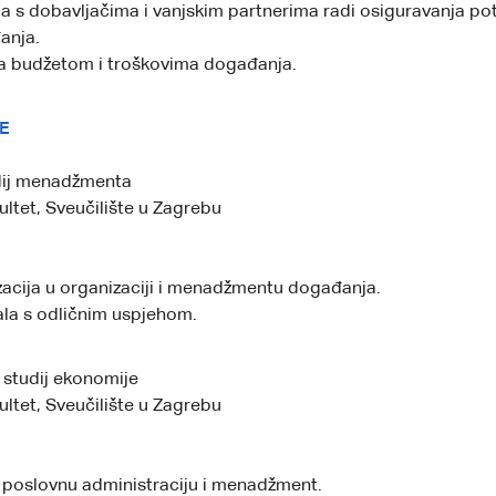
a s dobavljačima i vanjskim partnerima radi osiguravanja po
anja.
la budžetom i troškovima događanja.
E
dij menadžmenta
ltet, Sveučilište u Zagrebu
zacija u organizaciji i menadžmentu događanja.
ala s odličnim uspjehom.
 studij ekonomije
ltet, Sveučilište u Zagrebu
 poslovnu administraciju i menadžment.