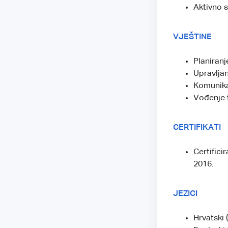
Aktivno 
VJEŠTINE
Planiran
Upravlja
Komunika
Vođenje 
CERTIFIKATI
Certifici
2016.
JEZICI
Hrvatski 