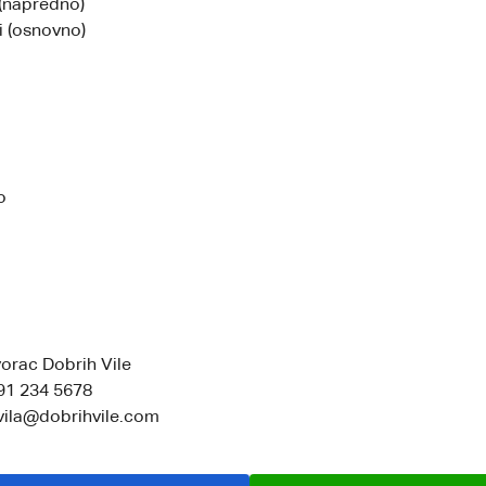
 (napredno)
i (osnovno)
o
vorac Dobrih Vile
91 234 5678
vila@dobrihvile.com