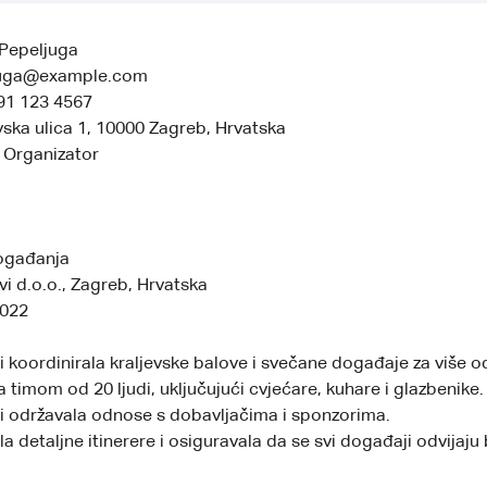
 Pepeljuga
ljuga@example.com
91 123 4567
vska ulica 1, 10000 Zagreb, Hrvatska
 Organizator
ogađanja
vi d.o.o., Zagreb, Hrvatska
2022
 i koordinirala kraljevske balove i svečane događaje za više o
a timom od 20 ljudi, uključujući cvjećare, kuhare i glazbenike.
 i održavala odnose s dobavljačima i sponzorima.
a detaljne itinerere i osiguravala da se svi događaji odvijaju