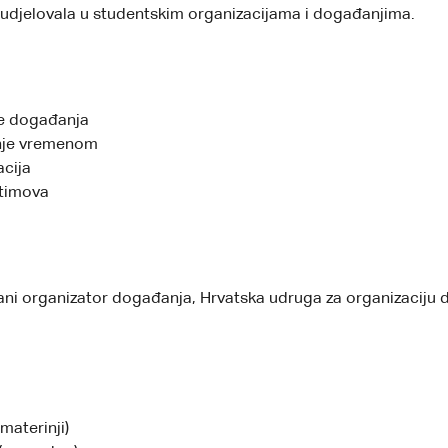
sudjelovala u studentskim organizacijama i događanjima.
je događanja
nje vremenom
cija
timova
rani organizator događanja, Hrvatska udruga za organizaciju
(materinji)