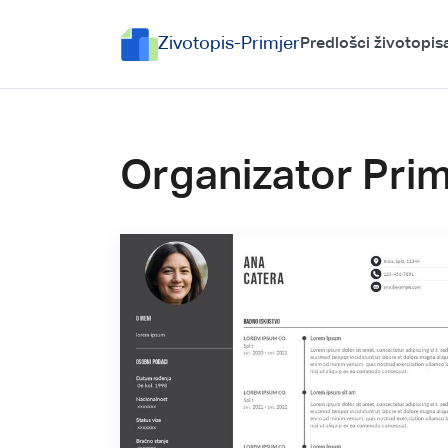
Zivotopis-Primjer
Predlošci životopis
Organizator Primj