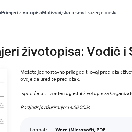
a
Primjeri životopisa
Motivacijska pisma
Traženje posla
eri životopisa: Vodič i 
Možete jednostavno prilagoditi ovaj predložak živ
ovdje da uredite predložak.
Ispod će biti izrađen ogledni životopis za Organizat
Posljednje ažuriranje:
14.06.2024
Format:
Word (Microsoft), PDF