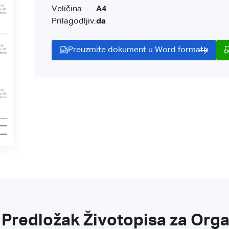
Veličina:
A4
Prilagodljiv:
da
Preuzmite dokument u Word formatu
 Predložak Životopisa za Orga