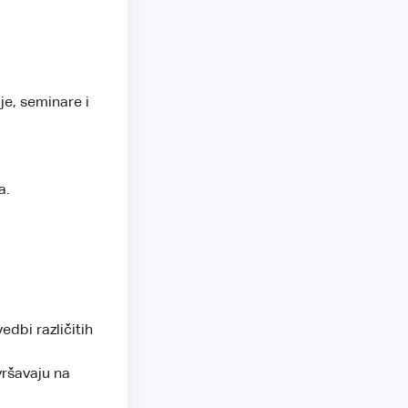
je, seminare i
a.
dbi različitih
vršavaju na