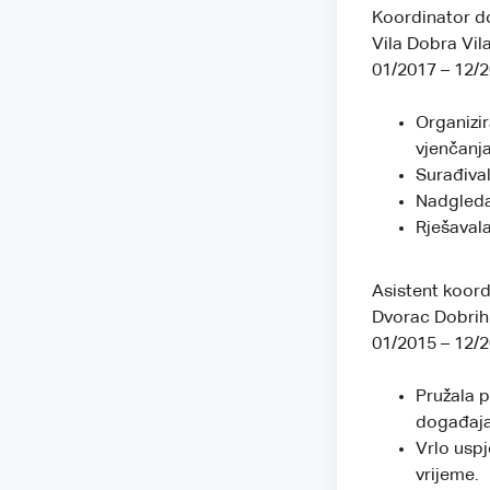
Koordinator d
Vila Dobra Vil
01/2017 – 12/
Organizir
vjenčanja
Surađival
Nadgleda
Rješavala
Asistent koor
Dvorac Dobrih 
01/2015 – 12/
Pružala p
događaja
Vrlo uspj
vrijeme.