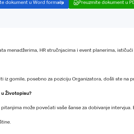
te dokument u Word formatu
Preuzmite dokument u P
rata menadžerima, HR stručnjacima i event planerima, ističuć
jiti iz gomile, posebno za poziciju Organizatora, došli ste na 
 u Životopisu?
 pitanjima može povećati vaše šanse za dobivanje intervjua. 
štine.