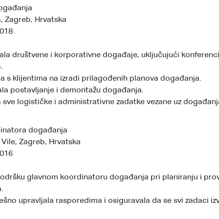
ogađanja
a, Zagreb, Hrvatska
2018
ala društvene i korporativne događaje, uključujući konferenci
.
a s klijentima na izradi prilagođenih planova događanja.
la postavljanje i demontažu događanja.
 sve logističke i administrativne zadatke vezane uz događanj
dinatora događanja
Vile, Zagreb, Hrvatska
2016
odršku glavnom koordinatoru događanja pri planiranju i prove
.
ešno upravljala rasporedima i osiguravala da se svi zadaci iz