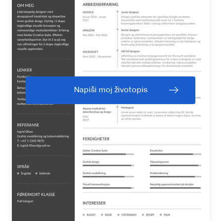
Napiši moj životopis