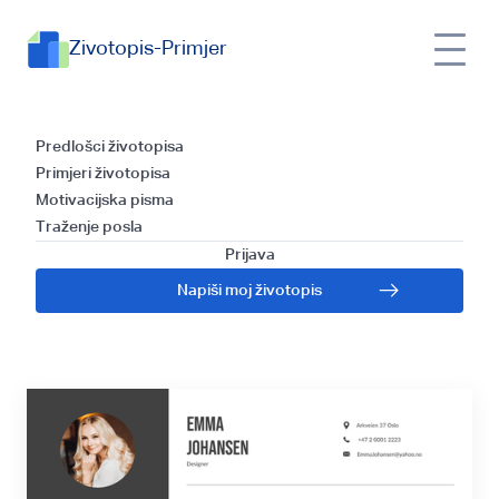
Zivotopis-Primjer
Vodič za pisanje
Predlošci životopisa
Primjeri životopisa
životopisa na
Motivacijska pisma
Traženje posla
norveškom jeziku:
Prijava
Napiši moj životopis
Korak po korak