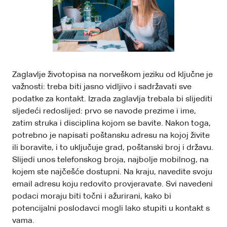
Zaglavlje životopisa na norveškom jeziku od ključne je
važnosti: treba biti jasno vidljivo i sadržavati sve
podatke za kontakt. Izrada zaglavlja trebala bi slijediti
sljedeći redoslijed: prvo se navode prezime i ime,
zatim struka i disciplina kojom se bavite. Nakon toga,
potrebno je napisati poštansku adresu na kojoj živite
ili boravite, i to uključuje grad, poštanski broj i državu.
Slijedi unos telefonskog broja, najbolje mobilnog, na
kojem ste najčešće dostupni. Na kraju, navedite svoju
email adresu koju redovito provjeravate. Svi navedeni
podaci moraju biti točni i ažurirani, kako bi
potencijalni poslodavci mogli lako stupiti u kontakt s
vama.