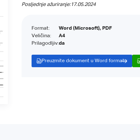
Posljednje ažuriranje:
17.05.2024
Format:
Word (Microsoft), PDF
Veličina:
A4
Prilagodljiv:
da
Preuzmite dokument u Word formatu