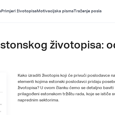
a
Primjeri životopisa
Motivacijska pisma
Traženje posla
estonskog životopisa: 
Kako izraditi životopis koji će privući poslodavce n
elementi kojima estonski poslodavci pridaju poseb
životopisa? U ovom članku ćemo se detaljno baviti 
prilagođeni estonskom tržištu rada, koje se ističe 
naprednim sektorima.