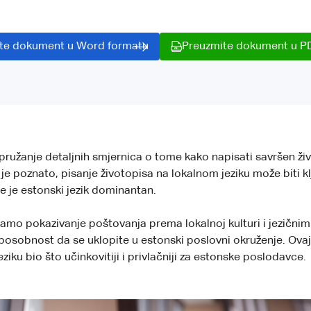
te dokument u Word formatu
Preuzmite dokument u P
pružanje detaljnih smjernica o tome kako napisati savršen ž
 je poznato, pisanje životopisa na lokalnom jeziku može biti
e je estonski jezik dominantan.
 samo pokazivanje poštovanja prema lokalnoj kulturi i jezičn
osobnost da se uklopite u estonski poslovni okruženje. Ovaj 
iku bio što učinkovitiji i privlačniji za estonske poslodavce.