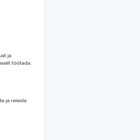
st ja
svalt töötada.
 ja reisida.