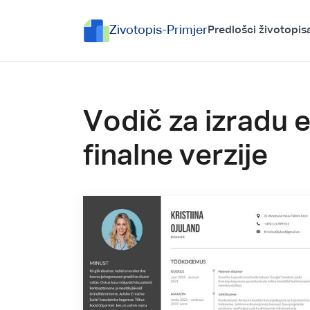
Zivotopis-Primjer
Predlošci životopis
Vodič za izradu 
finalne verzije