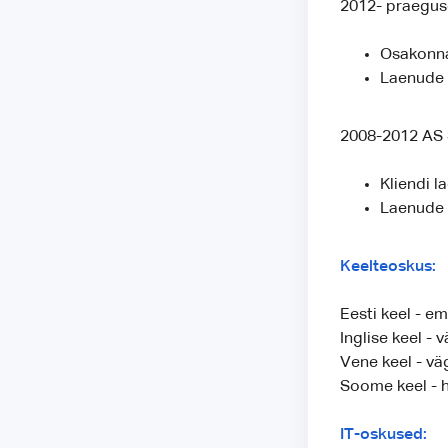
2012- praegus
Osakonna
Laenude v
2008-2012 AS S
Kliendi 
Laenude 
Keelteoskus:
Eesti keel - e
Inglise keel - 
Vene keel - vä
Soome keel - 
IT-oskused: