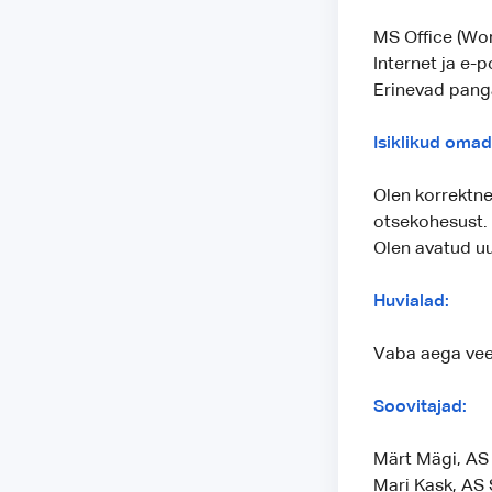
MS Office (Wor
Internet ja e-p
Erinevad pan
Isiklikud oma
Olen korrektne
otsekohesust. 
Olen avatud uu
Huvialad:
Vaba aega veed
Soovitajad:
Märt Mägi, AS 
Mari Kask, AS 