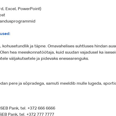
d, Excel, PowerPoint)
ost
gandusprogrammid
dused:
, kohusetundlik ja täpne. Omavahelises suhtluses hindan ausu
Olen hea meeskonnatöötaja, kuid suudan vajadusel ka isesei
tele väljakutsetele ja pidevaks enesearenguks.
an pere ja sõpradega, samuti meeldib mulle lugeda, sportida
SEB Pank, tel. +372 666 6666
SEB Pank, tel. +372 777 7777