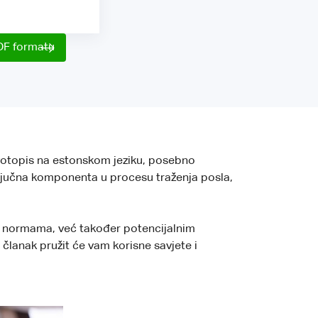
DF formatu
ivotopis na estonskom jeziku, posebno
 ključna komponenta u procesu traženja posla,
im normama, već također potencijalnim
članak pružit će vam korisne savjete i