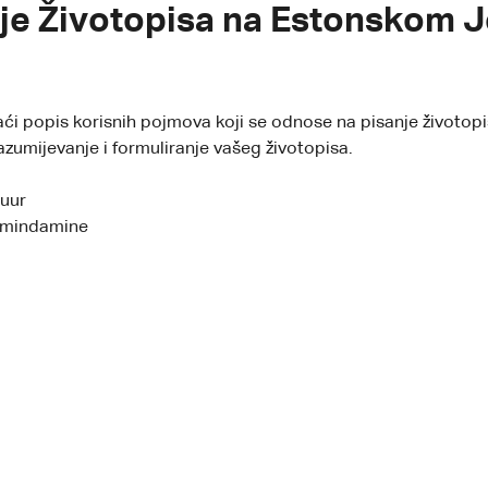
anje Životopisa na Estonskom J
naći popis korisnih pojmova koji se odnose na pisanje životop
azumijevanje i formuliranje vašeg životopisa.
tuur
ormindamine