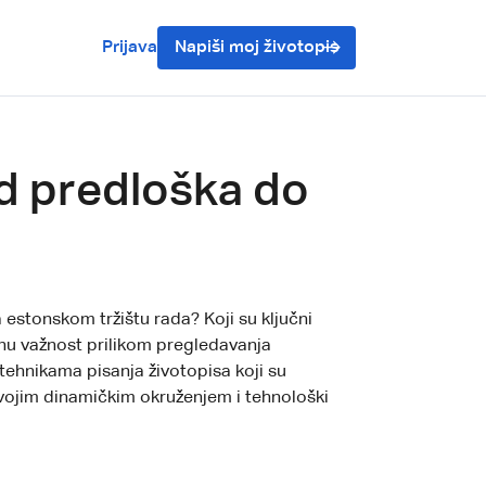
Prijava
Napiši moj životopis
od predloška do
a estonskom tržištu rada? Koji su ključni
nu važnost prilikom pregledavanja
tehnikama pisanja životopisa koji su
svojim dinamičkim okruženjem i tehnološki