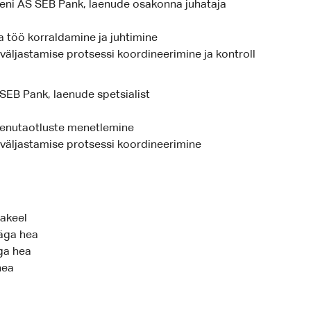
eni AS SEB Pank, laenude osakonna juhataja
 töö korraldamine ja juhtimine
äljastamise protsessi koordineerimine ja kontroll
EB Pank, laenude spetsialist
laenutaotluste menetlemine
väljastamise protsessi koordineerimine
makeel
väga hea
ga hea
hea