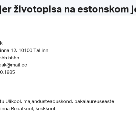
jer životopisa na estonskom j
sk
inna 12, 10100 Tallinn
 555 5555
kask@mail.ee
10.1985
tu Ülikool, majandusteaduskond, bakalaureuseaste
inna Reaalkool, keskkool