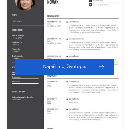
Napiši moj životopis