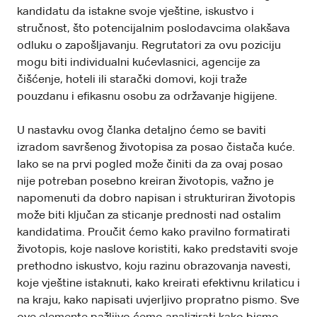
kandidatu da istakne svoje vještine, iskustvo i
stručnost, što potencijalnim poslodavcima olakšava
odluku o zapošljavanju. Regrutatori za ovu poziciju
mogu biti individualni kućevlasnici, agencije za
čišćenje, hoteli ili starački domovi, koji traže
pouzdanu i efikasnu osobu za održavanje higijene.
U nastavku ovog članka detaljno ćemo se baviti
izradom savršenog životopisa za posao čistača kuće.
Iako se na prvi pogled može činiti da za ovaj posao
nije potreban posebno kreiran životopis, važno je
napomenuti da dobro napisan i strukturiran životopis
može biti ključan za sticanje prednosti nad ostalim
kandidatima. Proučit ćemo kako pravilno formatirati
životopis, koje naslove koristiti, kako predstaviti svoje
prethodno iskustvo, koju razinu obrazovanja navesti,
koje vještine istaknuti, kako kreirati efektivnu krilaticu i
na kraju, kako napisati uvjerljivo propratno pismo. Sve