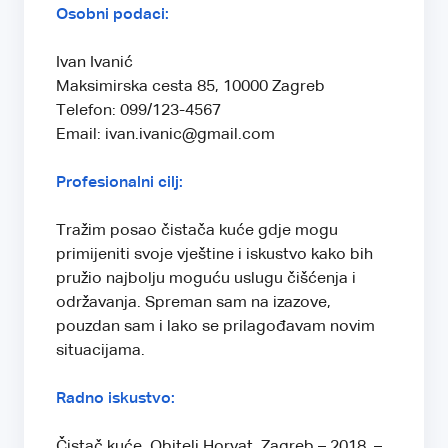
Osobni podaci:
Ivan Ivanić
Maksimirska cesta 85, 10000 Zagreb
Telefon: 099/123-4567
Email: ivan.ivanic@gmail.com
Profesionalni cilj:
Tražim posao čistača kuće gdje mogu
primijeniti svoje vještine i iskustvo kako bih
pružio najbolju moguću uslugu čišćenja i
održavanja. Spreman sam na izazove,
pouzdan sam i lako se prilagođavam novim
situacijama.
Radno iskustvo:
Čistač kuće, Obitelj Horvat, Zagreb – 2018. –