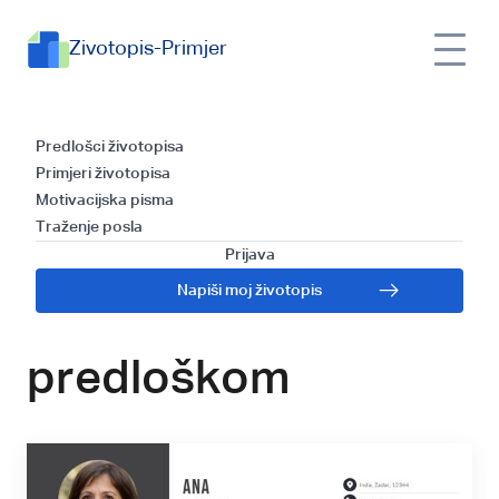
Zivotopis-Primjer
Kako napisati
Predlošci životopisa
Primjeri životopisa
efektivan životopis
Motivacijska pisma
Traženje posla
za posao čistača
Prijava
Napiši moj životopis
kuće: Vodič s
predloškom