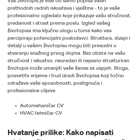
Vaš životopis je više od samo popisa vaših
prethodnih radnih iskustava i vještina - to je vaše
profesionalno ogledalo koje prikazuje vašu stručnost,
predanost i strast prema poslu. Izgled vašeg
životopisa ima ključnu ulogu u tome kako vas
percipiraju potencijalni poslodavci. Struktura, dizajn i
detalji u vašem životopisu mogu biti presudni u
stvaranju snažnog prvog dojma. Bez obzira na vašu
stručnost i iskustvo, neuredan ili nejasno strukturiran
životopis može umanjiti vaše šanse za uspjeh. Stoga,
posvetite vrijeme i trud izradi životopisa koji točno
odražava vaše sposobnosti, postignuća i
profesionalne ciljeve.
Automehaničar CV
HVAC tehničar CV
Hvatanje prilike: Kako napisati