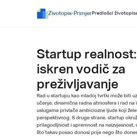
Zivotopis-Primjer
Predlošci životopis
Startup realnost
iskren vodič za
preživljavanje
Rad u startupu kao mladoj tvrtki može biti uzb
učenje, dinamična radna atmosfera i rad na i
uslugama privlače ambiciozne ljude koji žele
perspektivnog. S druge strane, startup okruž
prilagodljivost i spremnost na neizvjesnost,
što takav posao donosi prije nego što dones