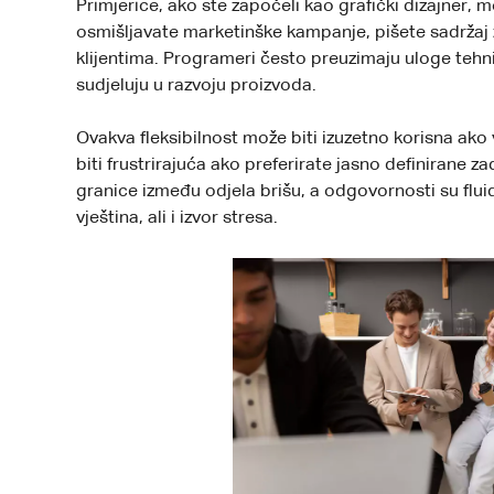
Primjerice, ako ste započeli kao grafički dizajner, mo
osmišljavate marketinške kampanje, pišete sadržaj 
klijentima. Programeri često preuzimaju uloge tehn
sudjeluju u razvoju proizvoda.
Ovakva fleksibilnost može biti izuzetno korisna ako 
biti frustrirajuća ako preferirate jasno definirane z
granice između odjela brišu, a odgovornosti su fluid
vještina, ali i izvor stresa.