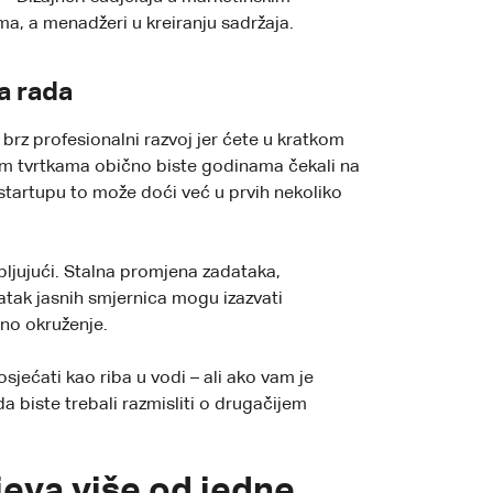
a, a menadžeri u kreiranju sadržaja.
a rada
rz profesionalni razvoj jer ćete u kratkom
nim tvrtkama obično biste godinama čekali na
startupu to može doći već u prvih nekoliko
pljujući. Stalna promjena zadataka,
atak jasnih smjernica mogu izazvati
dno okruženje.
sjećati kao riba u vodi – ali ako vam je
da biste trebali razmisliti o drugačijem
jeva više od jedne