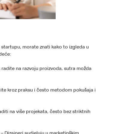
 startupu, morate znati kako to izgleda u
edeće:
 radite na razvoju proizvoda, sutra možda
ite kroz praksu i često metodom pokušaja i
iti na više projekata, često bez striktnih
– Dizajneri sudjeluju u marketinškim