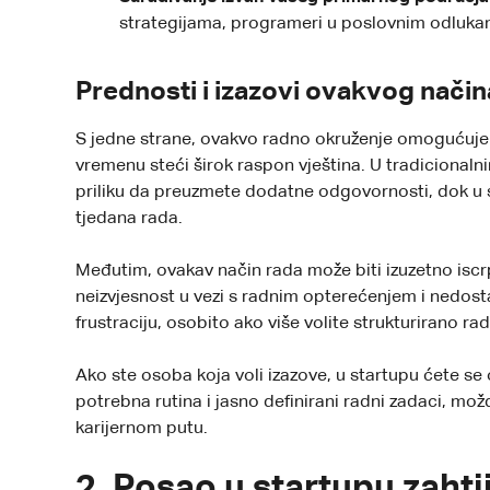
strategijama, programeri u poslovnim odlukam
Prednosti i izazovi ovakvog način
S jedne strane, ovakvo radno okruženje omogućuje b
vremenu steći širok raspon vještina. U tradicional
priliku da preuzmete dodatne odgovornosti, dok u 
tjedana rada.
Međutim, ovakav način rada može biti izuzetno iscr
neizvjesnost u vezi s radnim opterećenjem i nedost
frustraciju, osobito ako više volite strukturirano ra
Ako ste osoba koja voli izazove, u startupu ćete se o
potrebna rutina i jasno definirani radni zadaci, mož
karijernom putu.
2. Posao u startupu zahti