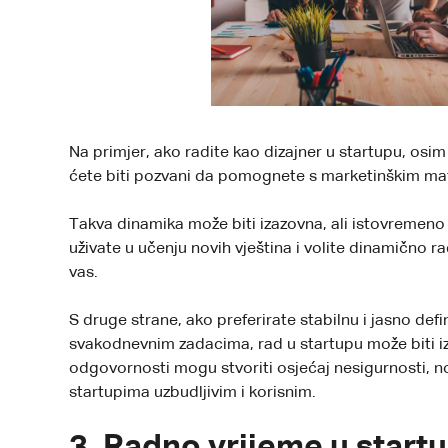
Na primjer, ako radite kao dizajner u startupu, osim
ćete biti pozvani da pomognete s marketinškim mate
Takva dinamika može biti izazovna, ali istovremeno p
uživate u učenju novih
vještina
i volite dinamično ra
vas.
S druge strane, ako preferirate stabilnu i jasno de
svakodnevnim zadacima, rad u startupu može biti iza
odgovornosti mogu stvoriti osjećaj nesigurnosti, n
startupima uzbudljivim i korisnim.
3. Radno vrijeme u startu