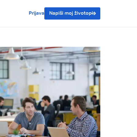
Prijava
Napiši moj životopis