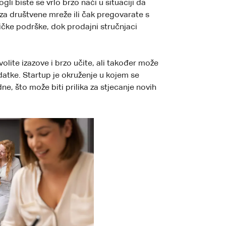
gli biste se vrlo brzo naći u situaciji da
za društvene mreže ili čak pregovarate s
ičke podrške, dok prodajni stručnjaci
volite izazove i brzo učite, ali također može
adatke. Startup je okruženje u kojem se
ne, što može biti prilika za stjecanje novih