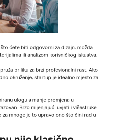
 što ćete biti odgovorni za dizajn, možda
rijalima ili analizom korisničkog iskustva.
ruža priliku za brzi profesionalni rast. Ako
dno okruženje, startup je idealno mjesto za
finiranu ulogu s manje promjena u
zovan. Brzo mijenjajući uvjeti i višestruke
o za mnoge je to upravo ono što čini rad u
pu nije klasično