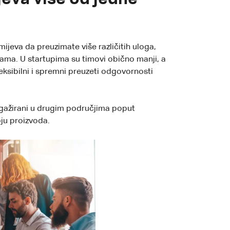
jeva da preuzimate više različitih uloga,
jama. U startupima su timovi obično manji, a
eksibilni i spremni preuzeti odgovornosti
angažirani u drugim područjima poput
oju proizvoda.