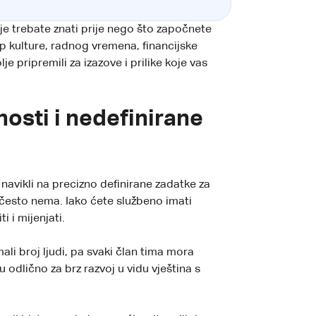
je trebate znati prije nego što započnete
p kulture, radnog vremena, financijske
e pripremili za izazove i prilike koje vas
osti i nedefinirane
navikli na precizno definirane zadatke za
 često nema. Iako ćete službeno imati
 i mijenjati.
li broj ljudi, pa svaki član tima mora
u odlično za brz razvoj u vidu vještina s