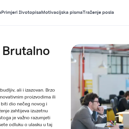
a
Primjeri životopisa
Motivacijska pisma
Traženje posla
: Brutalno
udljiv, ali i izazovan. Brzo
novativnim proizvodima ili
 biti dio nečeg novog i
enje zahtijeva izuzetnu
 stoga je važno razumjeti
ete odluku o ulasku u taj