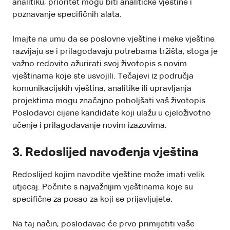
analitiku, prioritet mogu biti analitičke vještine i
poznavanje specifičnih alata.
Imajte na umu da se poslovne vještine i meke vještine
razvijaju se i prilagođavaju potrebama tržišta, stoga je
važno redovito ažurirati svoj životopis s novim
vještinama koje ste usvojili. Tečajevi iz područja
komunikacijskih vještina, analitike ili upravljanja
projektima mogu značajno poboljšati vaš životopis.
Poslodavci cijene kandidate koji ulažu u cjeloživotno
učenje i prilagođavanje novim izazovima.
3.
Redoslijed navođenja vještina
Redoslijed kojim navodite vještine može imati velik
utjecaj. Počnite s najvažnijim vještinama koje su
specifične za posao za koji se prijavljujete.
Na taj način, poslodavac će prvo primijetiti vaše