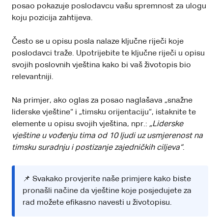
posao pokazuje poslodavcu vašu spremnost za ulogu
koju pozicija zahtijeva.
Često se u opisu posla nalaze ključne riječi koje
poslodavci traže. Upotrijebite te ključne riječi u opisu
svojih poslovnih vještina kako bi vaš životopis bio
relevantniji.
Na primjer, ako oglas za posao naglašava „snažne
liderske vještine“ i „timsku orijentaciju“, istaknite te
elemente u opisu svojih vještina, npr.:
„Liderske
vještine u vođenju tima od 10 ljudi uz usmjerenost na
timsku suradnju i postizanje zajedničkih ciljeva“
.
📌 Svakako
provjerite naše primjere
kako biste
pronašli načine da vještine koje posjedujete za
rad možete efikasno navesti u životopisu.