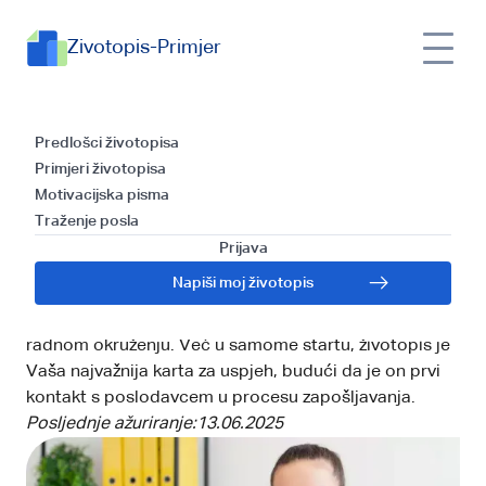
Zivotopis-Primjer
Poslovne vještine CV
Predlošci životopisa
Primjeri životopisa
primjer: Ključne vještine za
Motivacijska pisma
Traženje posla
uspješan životopis
Prijava
Bez obzira na industriju, poslodavci traže kandidate s
Napiši moj životopis
poslovnim i mekim vještinama jer one pridonose
produktivnosti, učinkovitosti i boljoj komunikaciji u
radnom okruženju. Već u samome startu, životopis je
Vaša najvažnija karta za uspjeh, budući da je on prvi
kontakt s poslodavcem u procesu zapošljavanja.
Posljednje ažuriranje:
13.06.2025