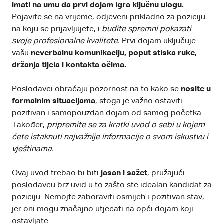
imati na umu da prvi dojam igra ključnu ulogu.
Pojavite se na vrijeme, odjeveni prikladno za poziciju
na koju se prijavljujete, i
budite spremni pokazati
svoje profesionalne kvalitete.
Prvi dojam uključuje
vašu
neverbalnu komunikaciju, poput stiska ruke,
držanja tijela i kontakta očima.
Poslodavci obraćaju pozornost na to kako se
nosite u
formalnim situacijama
, stoga je važno ostaviti
pozitivan i samopouzdan dojam od samog početka.
Također,
pripremite se za kratki uvod o sebi u kojem
ćete istaknuti najvažnije informacije o svom iskustvu i
vještinama.
Ovaj uvod trebao bi biti
jasan i sažet
, pružajući
poslodavcu brz uvid u to zašto ste idealan kandidat za
poziciju. Nemojte zaboraviti osmijeh i pozitivan stav,
jer oni mogu značajno utjecati na opći dojam koji
ostavljate.