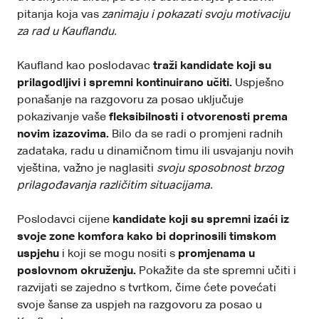
pitanja koja vas
zanimaju i pokazati svoju motivaciju
za rad u Kauflandu.
Kaufland kao poslodavac
traži kandidate koji su
prilagodljivi i spremni kontinuirano učiti.
Uspješno
ponašanje na razgovoru za posao uključuje
pokazivanje vaše
fleksibilnosti i otvorenosti prema
novim izazovima.
Bilo da se radi o promjeni radnih
zadataka, radu u dinamičnom timu ili usvajanju novih
vještina, važno je naglasiti
svoju sposobnost brzog
prilagođavanja različitim situacijama.
Poslodavci cijene
kandidate koji su spremni izaći iz
svoje zone komfora kako bi doprinosili timskom
uspjehu
i koji se mogu nositi s
promjenama u
poslovnom okruženju.
Pokažite da ste spremni učiti i
razvijati se zajedno s tvrtkom, čime ćete povećati
svoje šanse za uspjeh na razgovoru za posao u