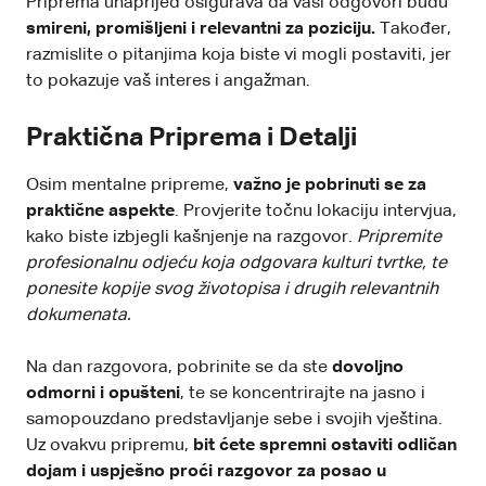
Priprema unaprijed osigurava da vaši odgovori budu
smireni, promišljeni i relevantni za poziciju.
Također,
razmislite o pitanjima koja biste vi mogli postaviti, jer
to
pokazuje vaš interes i angažman.
Praktična Priprema i Detalji
Osim mentalne pripreme,
važno je pobrinuti se za
praktične aspekte
. Provjerite točnu lokaciju intervjua,
kako biste izbjegli kašnjenje na razgovor.
Pripremite
profesionalnu odjeću koja odgovara kulturi tvrtke, te
ponesite
kopije svog životopisa
i drugih relevantnih
dokumenata.
Na dan razgovora, pobrinite se da ste
dovoljno
odmorni i opušteni
, te se koncentrirajte na jasno i
samopouzdano predstavljanje sebe i svojih vještina.
Uz ovakvu pripremu,
bit ćete spremni ostaviti odličan
dojam i uspješno proći razgovor za posao u