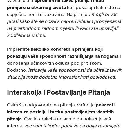
Važno je biti
spreman na takva pitanja i imati
primjere iz stvarnog života
koji pokazuju kako ste se
uspješno nosili s izazovima. Na primjer,
mogli bi vas
pitati kako ste se nosili s nepredviđenim promjenama
na prethodnom radnom mjestu ili kako ste upravljali
konfliktima u timu.
Pripremite
nekoliko konkretnih primjera koji
pokazuju vašu sposobnost razmišljanja na nogama
i
donošenja učinkovitih odluka pod pritiskom.
Dodatno,
isticanje vaše sposobnosti da učite iz takvih
situacija može dodatno impresionirati poslodavca.
Interakcija i Postavljanje Pitanja
Osim što odgovarate na pitanja, važno je
pokazati
interes za poziciju i tvrtku postavljanjem vlastitih
pitanja
. Ova interakcija ne samo da pokazuje vaš
interes,
već vam također pomaže da bolje razumijete