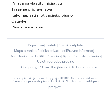
Prijava na vlastitu inicijativu
Traženje pripravništva
Kako napisati motivacijsko pismo
Ostavke
Pisma preporuke
Prijaviti se
|
Kontakt
|
Otkaži pretplatu
Mapa stranice
|
Politika privatnosti
|
Pravne informacije
|
Uvjeti korištenja
|
Politika Kolačića
|
Cijene
|
Postavke kolačića
|
Uvjeti i odredbe prodaje
zivotopis-primjer.com - Copyright © 2025 Sva prava pridržana
Preuzimanje životopisa u DOCX ili PDF formatu zahtijeva
pretplatu