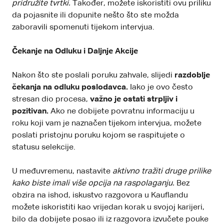
pridružite tvrtki.
Također, možete iskoristiti ovu priliku
da pojasnite ili dopunite nešto što ste možda
zaboravili spomenuti tijekom intervjua.
Čekanje na Odluku i Daljnje Akcije
Nakon što ste poslali poruku zahvale, slijedi
razdoblje
čekanja na odluku poslodavca.
Iako je ovo često
stresan dio procesa,
važno je ostati strpljiv i
pozitivan.
Ako ne dobijete povratnu informaciju u
roku koji vam je naznačen tijekom intervjua, možete
poslati pristojnu poruku kojom se raspitujete o
statusu selekcije.
U međuvremenu, nastavite
aktivno tražiti druge prilike
kako biste imali više opcija na raspolaganju.
Bez
obzira na ishod, iskustvo razgovora u Kauflandu
možete iskoristiti kao vrijedan korak u svojoj karijeri,
bilo da dobijete posao ili iz razgovora izvučete pouke