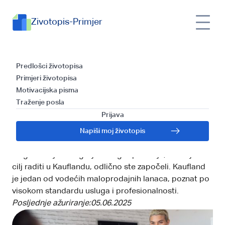
Zivotopis-Primjer
Kako uspješno proći
Predlošci životopisa
Primjeri životopisa
Kaufland razgovor za
Motivacijska pisma
Traženje posla
posao: Vodič za sve što
Prijava
vam treba znati
Napiši moj životopis
Priprema za razgovor za posao ključan je korak u
osiguravanju vašeg sljedećeg zaposlenja, a ako je vaš
cilj raditi u Kauflandu, odlično ste započeli. Kaufland
je jedan od vodećih maloprodajnih lanaca, poznat po
visokom standardu usluga i profesionalnosti.
Posljednje ažuriranje:
05.06.2025