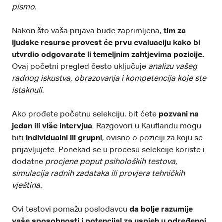
pismo.
Nakon što vaša prijava bude zaprimljena,
tim za
ljudske resurse provest će prvu evaluaciju kako bi
utvrdio odgovarate li temeljnim zahtjevima pozicije.
Ovaj početni pregled često uključuje
analizu vašeg
radnog iskustva, obrazovanja i kompetencija koje ste
istaknuli.
Ako prođete početnu selekciju, bit ćete
pozvani na
jedan ili više intervjua
. Razgovori u Kauflandu mogu
biti
individualni ili grupni
, ovisno o poziciji za koju se
prijavljujete. Ponekad se u procesu selekcije koriste i
dodatne
procjene poput psiholoških testova,
simulacija radnih zadataka ili provjera tehničkih
vještina.
Ovi testovi pomažu poslodavcu
da bolje razumije
vaše sposobnosti i potencijal za uspjeh u određenoj