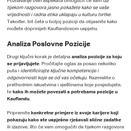
Poznavanje ovih aspekata omogućit će vam
da
tijekom razgovora jasno pokažete kako se vaše
vrijednosti i radna etika uklapaju u kulturu tvrtke
.
Također, bit ćete u boljoj poziciji da objasnite kako
možete doprinijeti Kauflandovom uspjehu.
Analiza Poslovne Pozicije
Drugi ključni korak je detaljna
analiza pozicije za koju
se prijavljujete
. Pročitajte oglas za posao nekoliko
puta i
identificirajte ključne kompetencije i
odgovornosti koje se od vas očekuju
. Razmislite o
prethodnim
iskustvima i vještinama
koje posjedujete,
te
kako ih možete povezati s potrebama pozicije u
Kauflandu.
Pripremite
konkretne primjere iz svoje karijere koji
pokazuju kako ste uspješno rješavali slične zadatke
ili izazove, što će vam omogućiti da tijekom razgovora