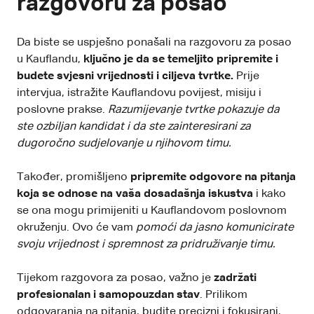
razgovoru za posao
Da biste se uspješno ponašali na razgovoru za posao
u Kauflandu,
ključno je da se temeljito pripremite i
budete svjesni vrijednosti i ciljeva tvrtke.
Prije
intervjua, istražite Kauflandovu povijest, misiju i
poslovne prakse.
Razumijevanje tvrtke pokazuje da
ste ozbiljan kandidat i da ste zainteresirani za
dugoročno sudjelovanje u njihovom timu.
Također, promišljeno
pripremite odgovore na pitanja
koja se odnose na vaša dosadašnja iskustva
i kako
se ona mogu primijeniti u Kauflandovom poslovnom
okruženju. Ovo će vam
pomoći da jasno
komunicirate
svoju vrijednost
i spremnost za pridruživanje timu.
Tijekom razgovora za posao, važno je
zadržati
profesionalan i samopouzdan stav
. Prilikom
odgovaranja na pitanja, budite precizni i fokusirani,