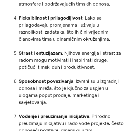
atmosfere i podržavajućih timskih odnosa.
Fleksibilnost i prilagodljivost
: Lako se
prilagođavaju promjenama i uživaju u
raznolikosti zadataka, što ih čini vrijednim
članovima tima u dinamičnim okruženjima.
Strast i entuzijazam
: Njihova energija i strast za
radom mogu motivirati i inspirirati druge,
potičući timski duh i produktivnost.
Sposobnost povezivanja
: Izvrsni su u izgradnji
odnosa i mreža, što je ključno za uspjeh u
ulogama poput prodaje, marketinga i
savjetovanja.
Vođenje i preuzimanje inicijative
: Prirodno
preuzimaju inicijativu i rado vode projekte, često
donoseći pozitivnu dinamiku u tim.