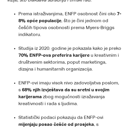
vizije, što olakšava suradnju i timski rad.
Prema istraživanjima,
ENFP osobnost
čini oko
7-
8% opće populacije
, što je čini jednom od
češćih tipova osobnosti prema Myers-Briggs
indikatoru.
Studija iz 2020. godine
je pokazala kako je preko
70% ENFP-ova preferira karijere
u kreativnim i
društvenim sektorima, poput marketinga,
dizajna i humanitarnih organizacija.
ENFP-ovi imaju
visok nivo zadovoljstva poslom
,
s
68% njih izvještava da su sretni u svojim
karijerama
zbog mogućnosti izražavanja
kreativnosti i rada s ljudima.
Statistički podaci pokazuju da
ENFP-ovi
mijenjaju posao češće od prosjeka
, s