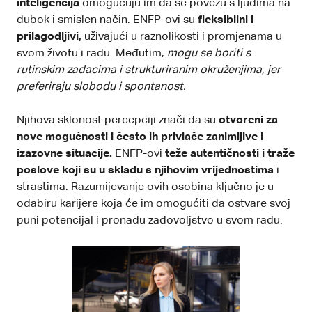
inteligencija
omogućuju im da se povežu s ljudima na
dubok i smislen način. ENFP-ovi su
fleksibilni i
prilagodljivi,
uživajući u raznolikosti i promjenama u
svom životu i radu. Međutim,
mogu se boriti s
rutinskim zadacima i strukturiranim okruženjima, jer
preferiraju slobodu i spontanost.
Njihova sklonost percepciji znači da su
otvoreni za
nove mogućnosti i često ih privlače zanimljive i
izazovne situacije.
ENFP-ovi
teže autentičnosti i traže
poslove koji su u skladu s njihovim vrijednostima
i
strastima. Razumijevanje ovih osobina ključno je u
odabiru karijere koja će im omogućiti da ostvare svoj
puni potencijal i pronađu zadovoljstvo u svom radu.