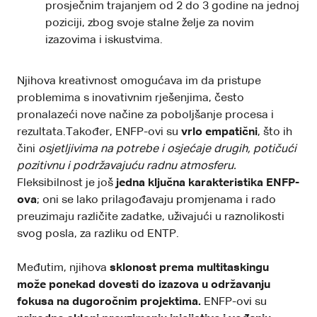
prosječnim trajanjem od 2 do 3 godine na jednoj
poziciji, zbog svoje stalne želje za novim
izazovima i iskustvima.
Njihova kreativnost omogućava im da pristupe
problemima s inovativnim rješenjima, često
pronalazeći nove načine za poboljšanje procesa i
rezultata.Također, ENFP-ovi su
vrlo empatični
, što ih
čini
osjetljivima na potrebe i osjećaje drugih, potičući
pozitivnu i podržavajuću radnu atmosferu.
Fleksibilnost je još
jedna ključna karakteristika ENFP-
ova
; oni se lako prilagođavaju promjenama i rado
preuzimaju različite zadatke, uživajući u raznolikosti
svog posla, za razliku od
ENTP.
Međutim, njihova
sklonost prema multitaskingu
može ponekad dovesti do izazova u održavanju
fokusa na dugoročnim projektima.
ENFP-ovi su