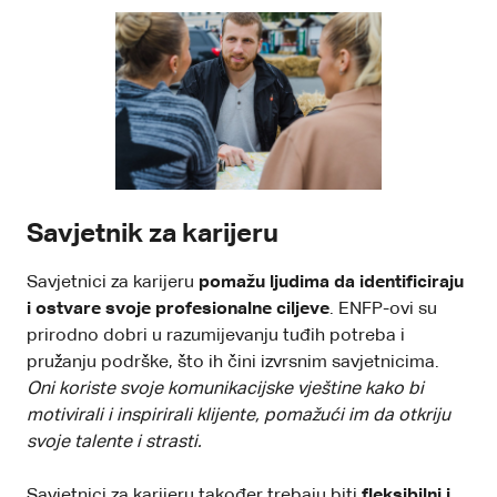
Savjetnik za karijeru
Savjetnici za karijeru
pomažu ljudima da identificiraju
i ostvare svoje profesionalne ciljeve
. ENFP-ovi su
prirodno dobri u razumijevanju tuđih potreba i
pružanju podrške, što ih čini izvrsnim savjetnicima.
Oni koriste svoje komunikacijske vještine kako bi
motivirali i inspirirali klijente, pomažući im da otkriju
svoje talente i strasti.
Savjetnici za karijeru također trebaju biti
fleksibilni i