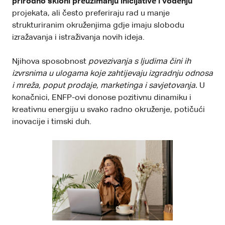
prirodno skloni preuzimanju inicijative i vođenju
projekata, ali često preferiraju rad u manje
strukturiranim okruženjima gdje imaju slobodu
izražavanja i istraživanja novih ideja.
Njihova sposobnost
povezivanja s ljudima čini ih
izvrsnima u ulogama koje zahtijevaju izgradnju odnosa
i mreža, poput prodaje, marketinga i savjetovanja.
U
konačnici, ENFP-ovi donose pozitivnu dinamiku i
kreativnu energiju u svako radno okruženje, potičući
inovacije i timski duh.