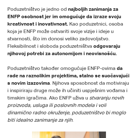
Poduzetništvo je jedno od
najboljih zanimanja za
ENFP osobnost jer im omogućuje da izraze svoju
kreativnost i inovativnost.
Kao poduzetnici, osoba
koja je ENFP može ostvariti svoje vizije i ideje u
stvarnosti, što im donosi veliko zadovoljstvo.
Fleksibilnost i sloboda poduzetništva
odgovaraju
njihovoj potrebi za autonomijom i neovisnošću.
Poduzetništvo također omogućuje ENFP-ovima
da
rade na raznolikim projektima, stalno se suočavajući
s novim izazovima
. Njihova sposobnost da motiviraju
i inspiriraju druge može ih učiniti uspješnim vođama i
timskim igračima. Ako ENFP uživa u
stvaranju novih
proizvoda, usluga ili poslovnih modela i voli
dinamično radno okruženje, poduzetništvo bi moglo
biti idealno zanimanje za njih
.