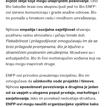
svježe ideje koje mogu unaprijediti poslovanje.
Ono
što također krasi ovu skupinu ljudi jest to što ENFP-
ovi izvrsno komuniciraju i grade snažne odnose, što
im pomaže u timskom radu i mrežnom umrežavanju.
Njihova
empatija i socijalna osjetljivost
stvaraju
pozitivnu radnu atmosferu i jačaju timski duh.
Fleksibilnost i prilagodljivost omogućavaju im da se
brzo prilagode promjenama, što je ključno u
dinamičnim poslovnim okruženjima.
Strastveni su i
entuzijastični, što ih čini motivirajućim vođama koji na
kraju mogu inspirirati druge.
ENFP-ovi prirodno preuzimaju inicijativu, što im
omogućava da
učinkovito vode projekte i timove.
Njihova
sposobnost povezivanja s drugima je jedan
od za uspjeh u ulogama poput prodaje, marketinga i
savjetovanja.
Iako im ponekad nedostaje struktura,
ENFP-ovi mogu naučiti organizacijske vještine kako