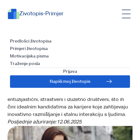
Zivotopis-Primjer
ENFP najbolji poslovi na
Predlošci životopisa
Primjeri životopisa
svijetu: Savjeti kako bi
Motivacijska pisma
Traženje posla
pronašli idealan posao
Prijava
ENFP osobnost, poznata po svojoj ekstrovertiranosti,
Napiši moj životopis
intuiciji, osjećaju i percepciji, često se ističe u
kreativnim i dinamičnim okruženjima. Ovi pojedinci su
entuzijastični, strastveni i izuzetno društveni, što ih
čini idealnim kandidatima za karijere koje zahtijevaju
inovativno razmišljanje i stalnu interakciju s ljudima.
Posljednje ažuriranje:
12.06.2025